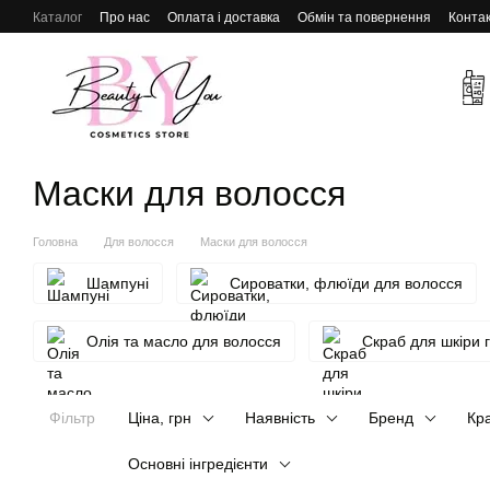
Перейти до основного контенту
Каталог
Про нас
Оплата і доставка
Обмін та повернення
Конта
Маски для волосся
Головна
Для волосся
Маски для волосся
Шампуні
Сироватки, флюїди для волосся
Олія та масло для волосся
Скраб для шкіри 
Фільтр
Ціна, грн
Наявність
Бренд
Кр
Основні інгредієнти