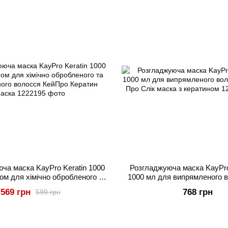
ча маска KayPro Keratin 1000
Розгладжуюча маска KayPro
ом для хімічно обробленого та
1000 мл для випрямленого 
ого волосся КейПро Кератин
Про Про Слік маска з ке
569 грн
768 грн
599 грн
маска