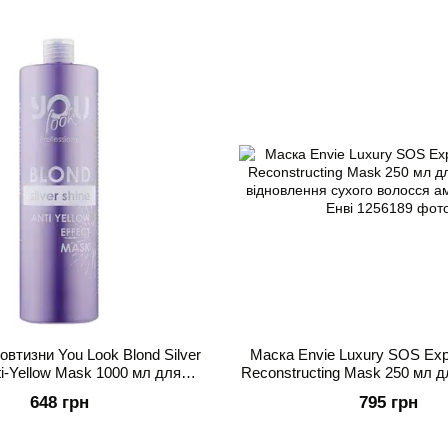
овтизни You Look Blond Silver
Маска Envie Luxury SOS Expr
ti-Yellow Mask 1000 мл для
Reconstructing Mask 250 мл д
к Ю Лук для нейтралізації
відновлення сухого в
648 грн
795 грн
жовтизни
амінокислотна Енв