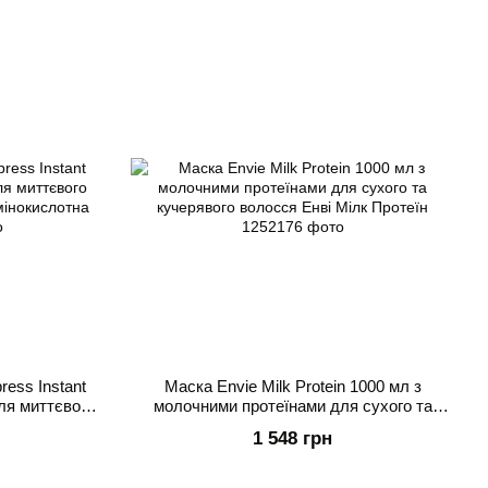
ess Instant
Маска Envie Milk Protein 1000 мл з
ля миттєвого
молочними протеїнами для сухого та
олосся
кучерявого волосся Енві Мілк Протеїн
1 548 грн
і