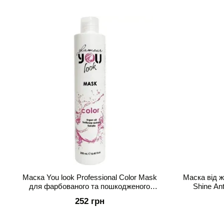
Маска You look Professional Color Mask
Маска від ж
для фарбованого та пошкодженого
Shine An
волосся 250 мл
блондино
252 грн