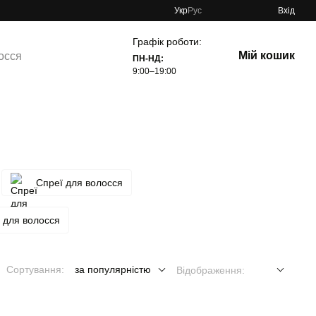
Укр
Рус
Вхід
Графік роботи:
Мій кошик
осся
ПН-НД:
9:00–19:00
Спреї для волосся
 для волосся
Сортування:
за популярністю
Відображення: