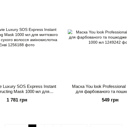
e Luxury SOS Express Instant
Маска You look Professional
ructing Mask 1000 мл для
для фарбованого та пошк
 відновлення сухого волосся
волосся 1000 мл
1 781 грн
549 грн
амінокислотна Енві