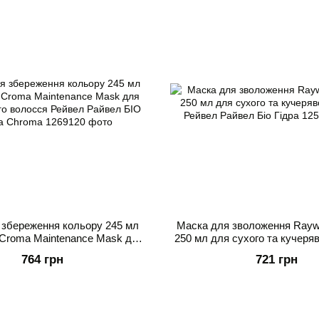
 збереження кольору 245 мл
Маска для зволоження Raywel
 Croma Maintenance Mask для
250 мл для сухого та кучеря
о волосся Рейвел Райвел БІО
Рейвел Райвел Біо Г
764 грн
721 грн
Хрома Chroma