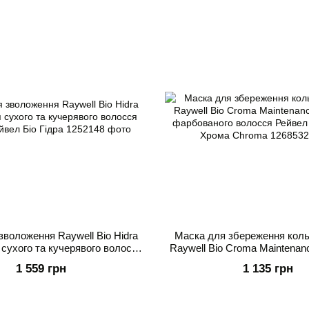
зволоження Raywell Bio Hidra
Маска для збереження коль
 сухого та кучерявого волосся
Raywell Bio Croma Maintena
вел Райвел Біо Гідра
фарбованого волосся Рейвел
1 559 грн
1 135 грн
Хрома Chroma