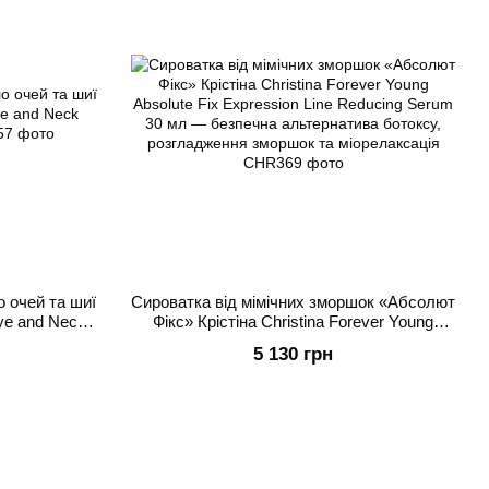
 очей та шиї
Сироватка від мімічних зморшок «Абсолют
Eye and Neck
Фікс» Крістіна Christina Forever Young
л
Absolute Fix Expression Line Reducing
5 130 грн
Serum 30 мл — безпечна альтернатива
ботоксу, розгладження зморшок та
міорелаксація