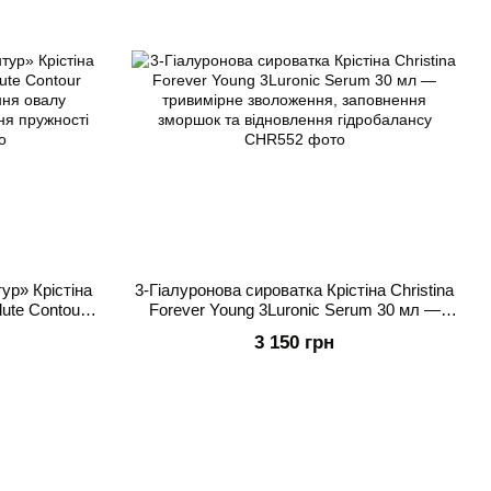
ур» Крістіна
3-Гіалуронова сироватка Крістіна Christina
lute Contour
Forever Young 3Luronic Serum 30 мл —
ння овалу
тривимірне зволоження, заповнення
3 150 грн
ння пружності
зморшок та відновлення гідробалансу