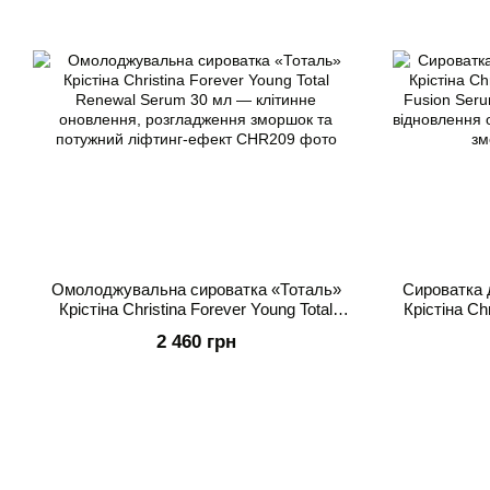
Омолоджувальна сироватка «Тоталь»
Сироватка 
Крістіна Christina Forever Young Total
Крістіна Ch
Renewal Serum 30 мл — клітинне
Fusion Seru
2 460 грн
оновлення, розгладження зморшок та
віднов
потужний ліфтинг-ефект
ро