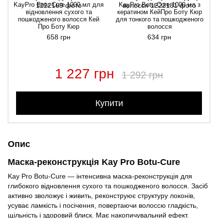
KayPro Botu Cure 1000 мл для
KayPro Botu-Cure 1000 мл з
відновлення сухого та
кератином КейПро Боту Кюр
пошкодженого волосся Кей
для тонкого та пошкодженого
Про Боту Кюр
волосся
658 грн
634 грн
1 227 грн
1 292 грн
Купити
Опис
Маска-реконструкція Kay Pro Botu-Cure
Kay Pro Botu-Cure — інтенсивна маска-реконструкція для
глибокого відновлення сухого та пошкодженого волосся. Засіб
активно зволожує і живить, реконструює структуру локонів,
усуває ламкість і посічення, повертаючи волоссю гладкість,
щільність і здоровий блиск. Має накопичувальний ефект.