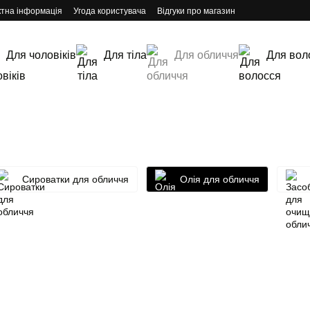
ктна інформація
Угода користувача
Відгуки про магазин
Для чоловіків
Для тіла
Для обличчя
Для вол
Сироватки для обличчя
Олія для обличчя