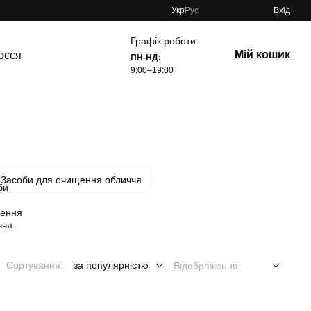
Укр
Рус
Вхід
Графік роботи:
Мій кошик
осся
ПН-НД:
9:00–19:00
Засоби для очищення обличчя
Сортування:
за популярністю
Відображення: