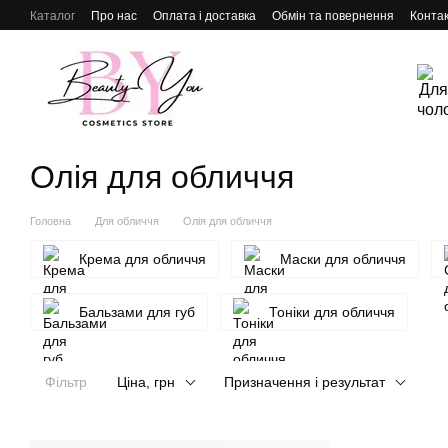
Перейти до основного контенту
Каталог
Про нас
Оплата і доставка
Обмін та повернення
Конта
Олія для обличчя
Головна
Для обличчя
Олія для обличчя
Крема для обличчя
Маски для обличчя
Бальзами для губ
Тоніки для обличчя
Фільтр
Ціна, грн
Призначення і результат