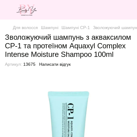
Для волосся
Шампуні
Шампуні CP-1
Зволожуючий шампунь
Зволожуючий шампунь з акваксилом
CP-1 та протеїном Aquaxyl Complex
Intense Moisture Shampoo 100ml
Артикул:
13675
Написати відгук