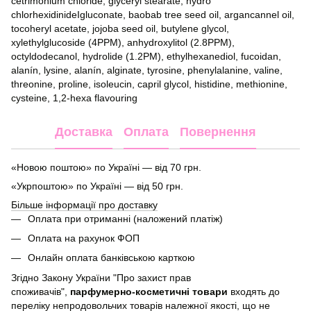
cetrimonium chloride, glyceryl stearate, hydro
chlorhexidinideIgluconate, baobab tree seed oil, argancannel oil,
tocoheryl acetate, jojoba seed oil, butylene glycol,
xylethylglucoside (4PPM), anhydroxylitol (2.8PPM),
octyldodecanol, hydrolide (1.2PM), ethylhexanediol, fucoidan,
alanín, lysine, alanín, alginate, tyrosine, phenylalanine, valine,
threonine, proline, isoleucin, capril glycol, histidine, methionine,
cysteine, 1,2-hexa flavouring
Доставка
Оплата
Повернення
«Новою поштою» по Україні — від 70 грн.
«Укрпоштою» по Україні — від 50 грн.
Більше інформації про доставку
Оплата при отриманні (наложений платіж)
Оплата на рахунок ФОП
Онлайн оплата банківською карткою
Згідно Закону України "Про захист прав
споживачів",
парфумерно-косметичні товари
входять до
переліку непродовольчих товарів належної якості, що не