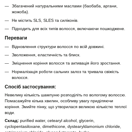
Збагачений натуральними маслами (баобаба, аргани,
жожоба).
Не містить SLS, SLES та силіконів.
Підходить для всіх типів волосся, включаючи пошкоджене.
Переваги
Відновлення структури волосся по всій довжині.
Зволоження, еластичність та блиск.
Зміцнення коріння волосся та активація його зростання.
Нормалізація роботи сальних залоз та тривала свіжість
волосся.
Спосіб застосування:
Невелику кількість шампуню розподіліть по вологому волоссю.
Помасажуйте кілька хвилин, особливу увагу приділяючи
коріння. Змийте пінку, що утворилася великою кількістю теплої
води.
Склад:
purified water, cetearyl alcohol, glycerin,
cyclopentasiloxane, dimethicone, dystearyldamonium chloride,