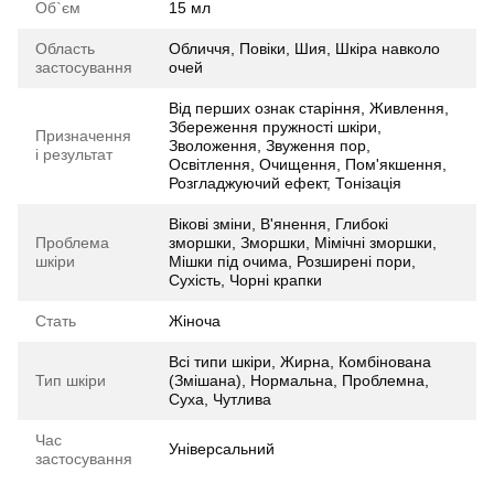
Об`єм
15 мл
Область
Обличчя, Повіки, Шия, Шкіра навколо
застосування
очей
Від перших ознак старіння, Живлення,
Збереження пружності шкіри,
Призначення
Зволоження, Звуження пор,
і результат
Освітлення, Очищення, Пом'якшення,
Розгладжуючий ефект, Тонізація
Вікові зміни, В'янення, Глибокі
Проблема
зморшки, Зморшки, Мімічні зморшки,
шкіри
Мішки під очима, Розширені пори,
Сухість, Чорні крапки
Стать
Жіноча
Всі типи шкіри, Жирна, Комбінована
Тип шкіри
(Змішана), Нормальна, Проблемна,
Суха, Чутлива
Час
Універсальний
застосування