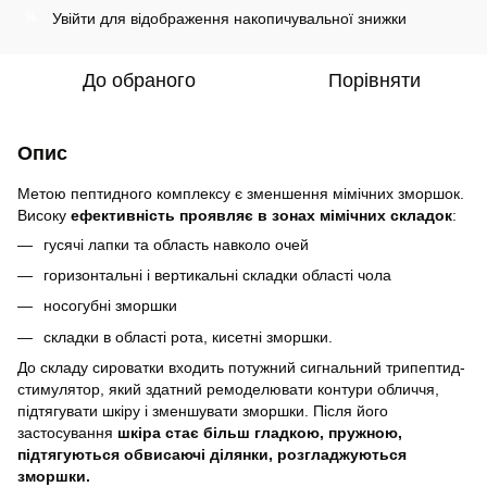
Увійти
для відображення накопичувальної знижки
%
До обраного
Порівняти
Опис
Метою пептидного комплексу є зменшення мімічних зморшок.
Високу
ефективність проявляє в зонах мімічних складок
:
гусячі лапки та область навколо очей
горизонтальні і вертикальні складки області чола
носогубні зморшки
складки в області рота, кисетні зморшки.
До складу сироватки входить потужний сигнальний трипептид-
стимулятор, який здатний ремоделювати контури обличчя,
підтягувати шкіру і зменшувати зморшки. Після його
застосування
шкіра стає більш гладкою, пружною,
підтягуються обвисаючі ділянки, розгладжуються
зморшки.