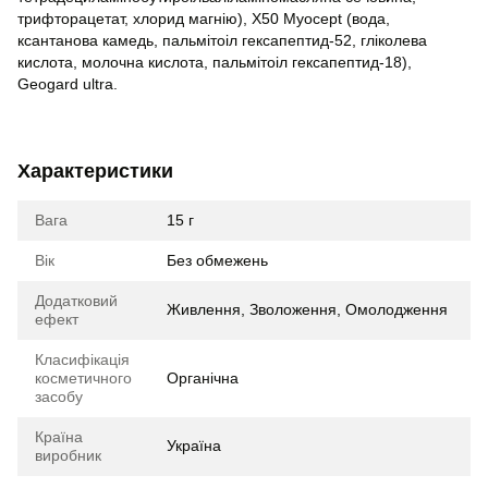
трифторацетат, хлорид магнію), X50 Myocept (вода,
ксантанова камедь, пальмітоіл гексапептид-52, гліколева
кислота, молочна кислота, пальмітоіл гексапептид-18),
Geogard ultra.
Характеристики
Вага
15 г
Вік
Без обмежень
Додатковий
Живлення, Зволоження, Омолодження
ефект
Класифікація
косметичного
Органічна
засобу
Країна
Україна
виробник