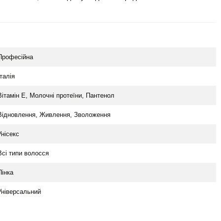
Професійна
Італія
Вітамін E, Молочні протеїни, Пантенол
Відновлення, Живлення, Зволоження
Унісекс
Всі типи волосся
Пінка
Універсальний