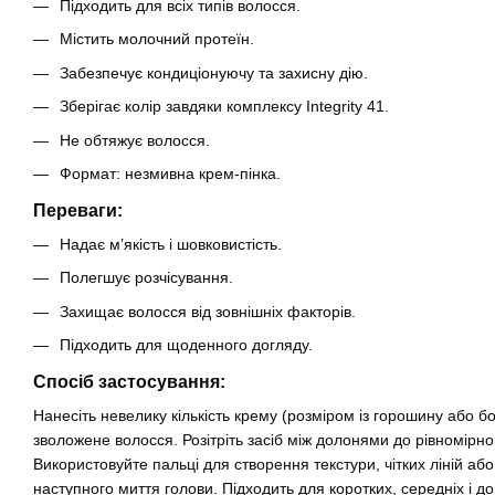
Підходить для всіх типів волосся.
Містить молочний протеїн.
Забезпечує кондиціонуючу та захисну дію.
Зберігає колір завдяки комплексу Integrity 41.
Не обтяжує волосся.
Формат: незмивна крем-пінка.
Переваги:
Надає м’якість і шовковистість.
Полегшує розчісування.
Захищає волосся від зовнішніх факторів.
Підходить для щоденного догляду.
Спосіб застосування:
Нанесіть невелику кількість крему (розміром із горошину або б
зволожене волосся. Розітріть засіб між долонями до рівномірн
Використовуйте пальці для створення текстури, чітких ліній а
наступного миття голови. Підходить для коротких, середніх і до