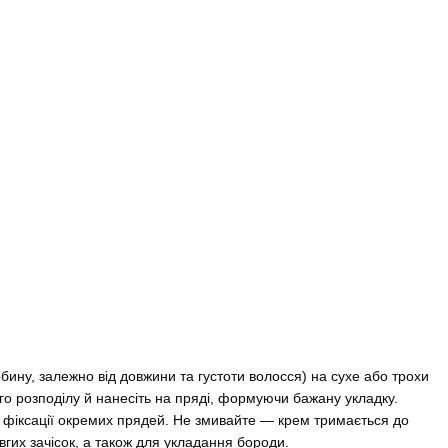
обину, залежно від довжини та густоти волосся) на сухе або трохи
ого розподілу й нанесіть на пряді, формуючи бажану укладку.
бо фіксації окремих прядей. Не змивайте — крем тримається до
вгих зачісок, а також для укладання бороди.