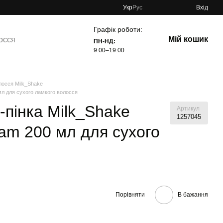
Укр
Рус
Вхід
Графік роботи:
Мій кошик
осся
ПН-НД:
9:00–19:00
лосся Milk_Shake
л для сухого ламкого волосся
пінка Milk_Shake
Артикул
1257045
am 200 мл для сухого
Порівняти
В бажання