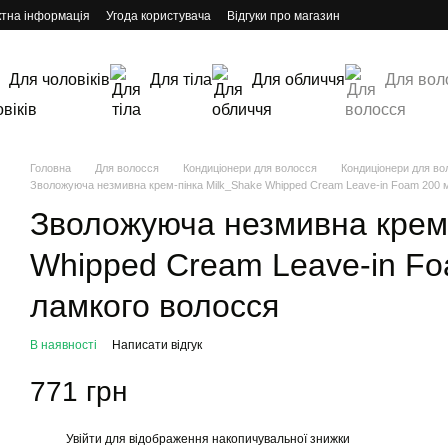
ктна інформація
Угода користувача
Відгуки про магазин
Для чоловіків
Для тіла
Для обличчя
Для вол
Головна
Для волосся
Кондиціонери для волосся
Кондиціонери для во
Зволожуюча незмивна крем-пінка Milk_Shake Whipped Cream Leave-in Foam 200 м
Зволожуюча незмивна крем-
Whipped Cream Leave-in Fo
ламкого волосся
В наявності
Написати відгук
771 грн
Увійти
для відображення накопичувальної знижки
%