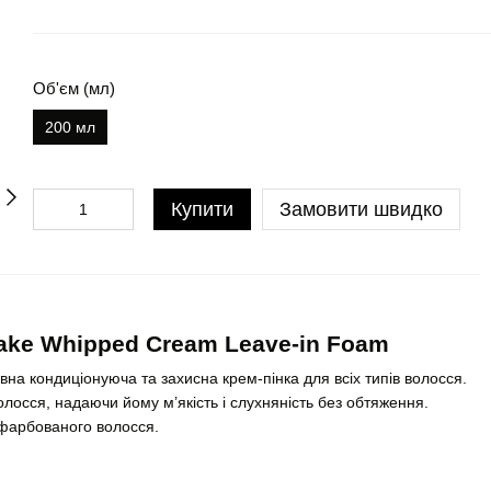
Об'єм (мл)
200 мл
Купити
Замовити швидко
ake Whipped Cream Leave-in Foam
а кондиціонуюча та захисна крем-пінка для всіх типів волосся.
лосся, надаючи йому м’якість і слухняність без обтяження.
 фарбованого волосся.