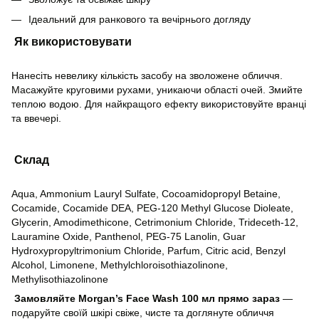
Ідеальний для ранкового та вечірнього догляду
Як використовувати
Нанесіть невелику кількість засобу на зволожене обличчя.
Масажуйте круговими рухами, уникаючи області очей. Змийте
теплою водою. Для найкращого ефекту використовуйте вранці
та ввечері.
Склад
Aqua, Ammonium Lauryl Sulfate, Cocoamidopropyl Betaine,
Cocamide, Cocamide DEA, PEG-120 Methyl Glucose Dioleate,
Glycerin, Amodimethicone, Cetrimonium Chloride, Trideceth-12,
Lauramine Oxide, Panthenol, PEG-75 Lanolin, Guar
Hydroxypropyltrimonium Chloride, Parfum, Citric acid, Benzyl
Alcohol, Limonene, Methylchloroisothiazolinone,
Methylisothiazolinone
Замовляйте Morgan’s Face Wash 100 мл прямо зараз
—
подаруйте своїй шкірі свіже, чисте та доглянуте обличчя