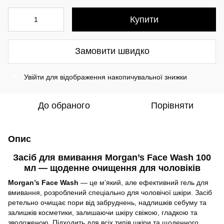
Купити
Замовити швидко
Увійти
для відображення накопичувальної знижки
%
До обраного
Порівняти
Опис
Засіб для вмивання Morgan’s Face Wash 100
мл — щоденне очищення для чоловіків
Morgan’s Face Wash
— це м’який, але ефективний гель для
вмивання, розроблений спеціально для чоловічої шкіри. Засіб
ретельно очищає пори від забруднень, надлишків себуму та
залишків косметики, залишаючи шкіру свіжою, гладкою та
зволоженою. Підходить для всіх типів шкіри та щоденного