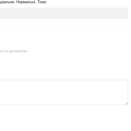
уральне, Нормальні, Тонкі
йти за допомогою