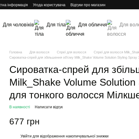
ктна інформація
Угода користувача
Відгуки про магазин
Для чоловіків
Для тіла
Для обличчя
Для вол
Головна
Для волосся
Спреї для волосся
Спреї для волосся Milk_Sha
Сироватка-спрей для збільшення об'єму Milk_Shake Volume Solution Styling Spray
Сироватка-спрей для збіль
Milk_Shake Volume Solution 
для тонкого волосся Мілкш
В наявності
Написати відгук
677 грн
Увійти
для відображення накопичувальної знижки
%