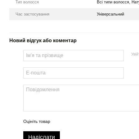
Тип волосся
Всі типи волосся, Нат
Час застосування
Універсальний
Новий відгук або коментар
Уві
Оцініть товар
Надіслати