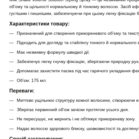
об'єму та щільності нормальному й тонкому волоссю. Засіб ефе
густішим і пишнішим, забезпечуючи при цьому легку фіксацію 
Характеристики товару:
Призначений для створення прикореневого об'єму та текст
Підходить для догляду та стайлінгу тонкого й нормального 
Має незмивну формулу швидкої дії.
Забезпечує легку гнучку фіксацію, зберігаючи природну рухл
Допомагає захистити пасма під час гарячого укладання фе
Об'єм: 175 мл.
Переваги:
Миттєво ущільнює структуру кожної волосини, створюючи е
Зберігає первинний об'єм зачіски протягом усього дня.
Не пересушує, не жирнить і не обтяжує прикореневу зону.
Надає волоссю здорового блиску, шовковистості та доглянут
Спосіб застосування: