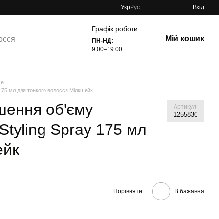
Укр
Рус
Вхід
Графік роботи:
Мій кошик
осся
ПН-НД:
9:00–19:00
ke
 175 мл для тонкого волосся Мілкшейк
шення об'єму
Артикул
1255830
Styling Spray 175 мл
ейк
Порівняти
В бажання