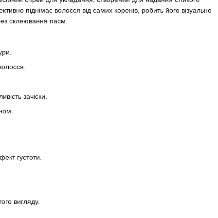
ктивно піднімає волосся від самих коренів, робить його візуально
без склеювання пасм.
ури.
волосся.
ивість зачіски.
ном.
фект густоти.
ого вигляду.