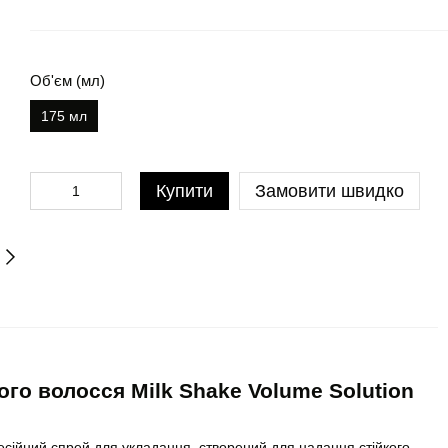
Об'єм (мл)
175 мл
Купити
Замовити швидко
го волосся Milk Shake Volume Solution
есійний спрей для укладання, створений для надання стійкого