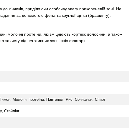
в до кінчиків, приділяючи особливу увагу прикореневій зоні. Не
ладання за допомогою фена та круглої щітки (брашингу).
ані молочні протеїни, які зміцнюють кортекс волосини, а також
та захисту від негативних зовнішніх факторів.
 Лимон, Молочні протеїни, Пантенол, Рис, Соняшник, Спирт
у, Стайлінг