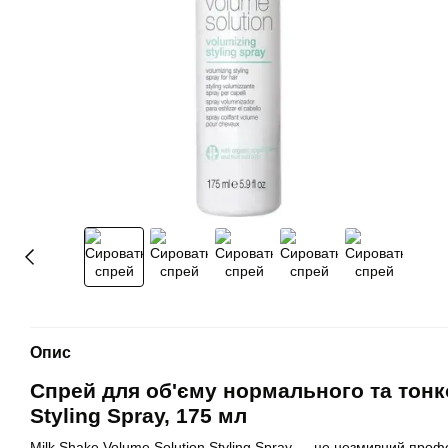
Опис
Спрей для об'єму нормального та тонко
Styling Spray, 175 мл
Milk Shake Volume Solution Styling Spray — це незмивний проф