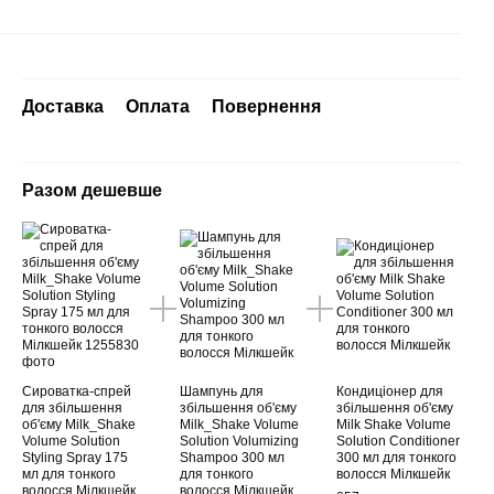
Доставка
Оплата
Повернення
Разом дешевше
Сироватка-спрей
Шампунь для
Кондиціонер для
для збільшення
збільшення об'єму
збільшення об'єму
об'єму Milk_Shake
Milk_Shake Volume
Milk Shake Volume
Volume Solution
Solution Volumizing
Solution Conditioner
Styling Spray 175
Shampoo 300 мл
300 мл для тонкого
мл для тонкого
для тонкого
волосся Мілкшейк
волосся Мілкшейк
волосся Мілкшейк