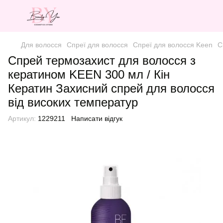
Для волосся
Спреї для волосся
Спреї для волосся Keen
С
Спрей термозахист для волосся з
кератином KEEN 300 мл / Кін
Кератин Захисний спрей для волосся
від високих температур
Артикул:
1229211
Написати відгук