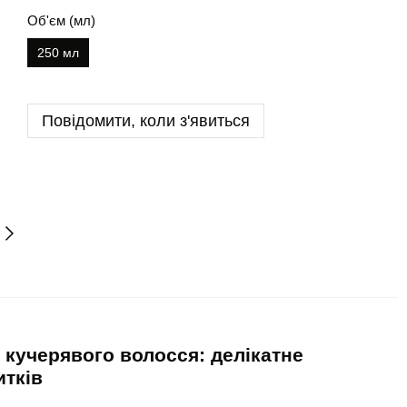
Об'єм (мл)
250 мл
Повідомити, коли з'явиться
кучерявого волосся: делікатне
тків