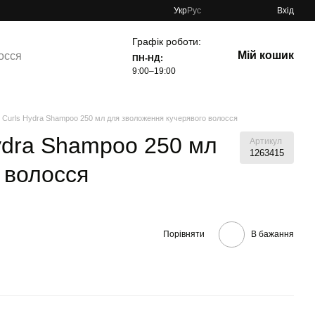
Укр
Рус
Вхід
Графік роботи:
Мій кошик
осся
ПН-НД:
9:00–19:00
 Curls Hydra Shampoo 250 мл для зволоження кучерявого волосся
ydra Shampoo 250 мл
Артикул
1263415
 волосся
Порівняти
В бажання