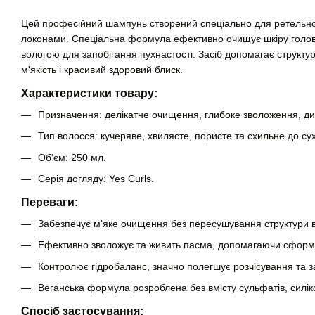
Цей професійний шампунь створений спеціально для ретельно
локонами. Спеціальна формула ефективно очищує шкіру голови
вологою для запобігання пухнастості. Засіб допомагає структу
м'якість і красивий здоровий блиск.
Характеристики товару:
Призначення: делікатне очищення, глибоке зволоження, дис
Тип волосся: кучеряве, хвилясте, пористе та схильне до сух
Об'єм: 250 мл.
Серія догляду: Yes Curls.
Переваги:
Забезпечує м'яке очищення без пересушування структури в
Ефективно зволожує та живить пасма, допомагаючи сформува
Контролює гідробаланс, значно полегшує розчісування та з
Веганська формула розроблена без вмісту сульфатів, силіко
Спосіб застосування: