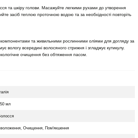
сся та шкіру голови. Масажуйте легкими рухами до утворення
ийте засіб теплою проточною водою та за необхідності повторіть
 компонентами та живильними рослинними оліями для догляду за
мує вологу всередині волосяного стрижня і згладжує кутикулу.
екологічне очищення без обтяження пасом.
талія
50 мл
Волосся
воложення, Очищення, Пом'якшення