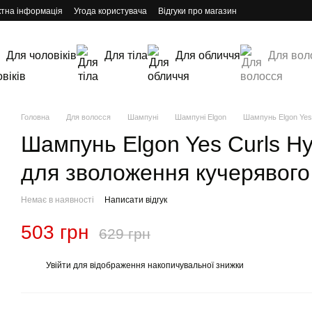
ктна інформація
Угода користувача
Відгуки про магазин
Для чоловіків
Для тіла
Для обличчя
Для вол
Головна
Для волосся
Шампуні
Шампуні Elgon
Шампунь Elgon Yes
Шампунь Elgon Yes Curls H
для зволоження кучерявого
Немає в наявності
Написати відгук
503 грн
629 грн
Увійти
для відображення накопичувальної знижки
%