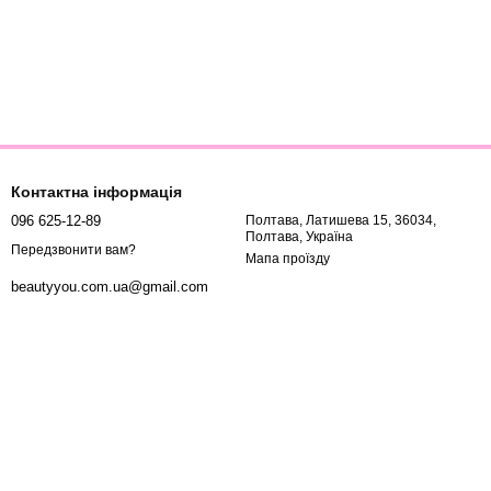
Контактна інформація
096 625-12-89
Полтава, Латишева 15, 36034,
Полтава, Україна
Передзвонити вам?
Мапа проїзду
beautyyou.com.ua@gmail.com