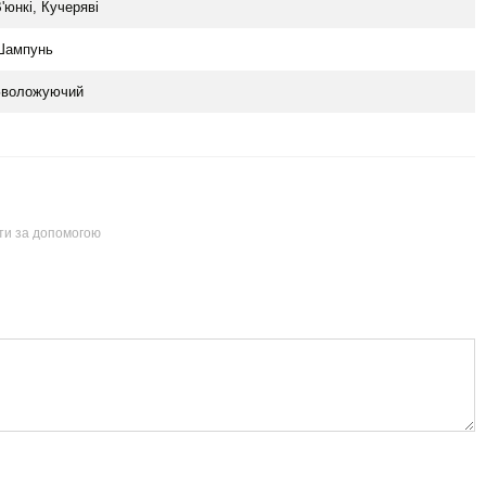
'юнкі, Кучеряві
Шампунь
Зволожуючий
йти за допомогою