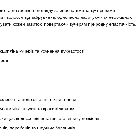
го та дбайливого догляду за хвилястими та кучерявими
 і волосся від забруднень, одночасно насичуючи їх необхідною
рувати кожен завиток, повертаючи кучерям природну еластичність,
ципліна кучерів та усунення пухнастості.
ості.
олосся та подразнення шкіри голови.
ти чіткі, пружні та красиві завитки.
ахищає волосся від негативного впливу довкілля.
нів, парабенів та штучних барвників.