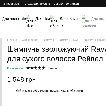
ктна інформація
Угода користувача
Відгуки про магазин
Для чоловіків
Для тіла
Для обличчя
Для вол
Головна
Для волосся
Шампуні
Шампуні Raywell
Шампунь зволожую
Шампунь зволожуючий Raywe
для сухого волосся Рейвел 
В наявності
1 відгук
1 548 грн
Увійти
для відображення накопичувальної знижки
%