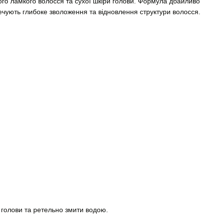
го ламкого волосся та сухої шкіри голови. Формула дбайливо
чують глибоке зволоження та відновлення структури волосся.
 голови та ретельно змити водою.