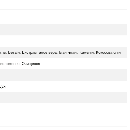
ів, Бетаїн, Екстракт алое вера, Іланг-іланг, Камелія, Кокосова олія
Зволоження, Очищення
Сухі