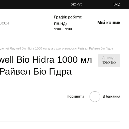
Укр
Рус
Вхід
Графік роботи:
Мій кошик
осся
ПН-НД:
9:00–19:00
чий Raywell Bio Hidra 1000 мл для сухого волосся Рейвел Райвел Біо Гідра
ll Bio Hidra 1000 мл
Артикул
1252153
Райвел Біо Гідра
Порівняти
В бажання