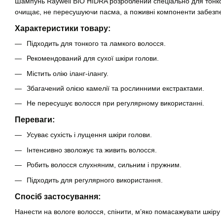
Шампунь Raywell BIO HIDRA розроблений спеціально для тонко
очищає, не пересушуючи пасма, а поживні компоненти забезпе
Характеристики товару:
Підходить для тонкого та ламкого волосся.
Рекомендований для сухої шкіри голови.
Містить олію іланг-ілангу.
Збагачений олією камелії та рослинними екстрактами.
Не пересушує волосся при регулярному використанні.
Переваги:
Усуває сухість і лущення шкіри голови.
Інтенсивно зволожує та живить волосся.
Робить волосся слухняним, сильним і пружним.
Підходить для регулярного використання.
Спосіб застосування:
Нанести на вологе волосся, спінити, м’яко помасажувати шкіру