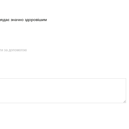
лядає значно здоровішим
йти за допомогою