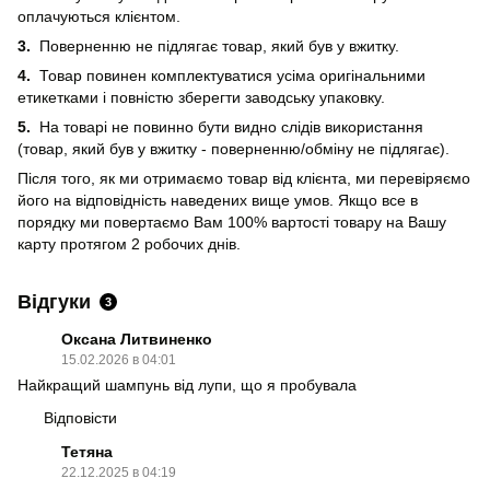
оплачуються клієнтом.
3.
Поверненню не підлягає товар, який був у вжитку.
4.
Товар повинен комплектуватися усіма оригінальними
етикетками і повністю зберегти заводську упаковку.
5.
На товарі не повинно бути видно слідів використання
(товар, який був у вжитку - поверненню/обміну не підлягає).
Після того, як ми отримаємо товар від клієнта, ми перевіряємо
його на відповідність наведених вище умов. Якщо все в
порядку ми повертаємо Вам 100% вартості товару на Вашу
карту протягом 2 робочих днів.
Відгуки
3
Оксана Литвиненко
15.02.2026 в 04:01
Найкращий шампунь від лупи, що я пробувала
Відповісти
Тетяна
22.12.2025 в 04:19