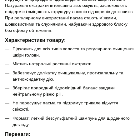
Натуральні екстракти інтенсивно зволожують, заспокоюють
епідерміс і зміцнюють структуру локонів від коренів до кінчиків.
При регулярному використанні пасма стають м'якими,
шовковистими та слухняними, набуваючи здорового блиску
без ефекту обтяження.
Характеристики товару:
Підходить для всіх типів волосся та регулярного очищення
шкіри голови.
Містить натуральні рослинні екстракти.
Забезпечує делікатну очищувальну, протизапальну та
антиоксидантну дію.
Зберігає природний гідроліпідний баланс завдяки
нейтральному рівню рН.
Не пересушує пасма та підтримує тривале відчуття
свіжості.
Формат: легкий безсульфатний шампунь для щоденного
догляду.
Переваги: