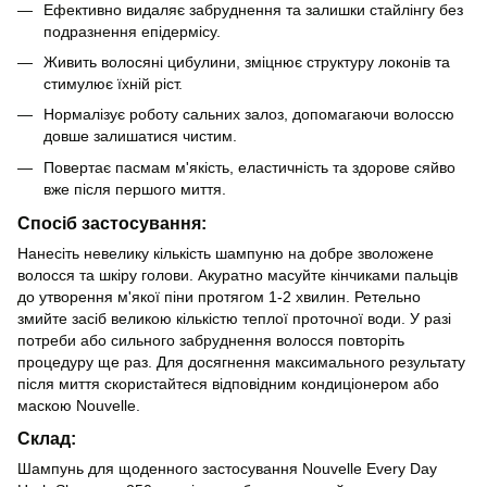
Ефективно видаляє забруднення та залишки стайлінгу без
подразнення епідермісу.
Живить волосяні цибулини, зміцнює структуру локонів та
стимулює їхній ріст.
Нормалізує роботу сальних залоз, допомагаючи волоссю
довше залишатися чистим.
Повертає пасмам м'якість, еластичність та здорове сяйво
вже після першого миття.
Спосіб застосування:
Нанесіть невелику кількість шампуню на добре зволожене
волосся та шкіру голови. Акуратно масуйте кінчиками пальців
до утворення м'якої піни протягом 1-2 хвилин. Ретельно
змийте засіб великою кількістю теплої проточної води. У разі
потреби або сильного забруднення волосся повторіть
процедуру ще раз. Для досягнення максимального результату
після миття скористайтеся відповідним кондиціонером або
маскою Nouvelle.
Склад:
Шампунь для щоденного застосування Nouvelle Every Day