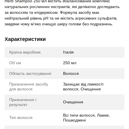
Herb Shampoo 250 мл містить збалансований комплекс
натуральних рослинних екстрактів, які делікатно доглядають
за волоссям та епідермісом. Формула засобу має
нейтральний рівень рН та не містить агресивних сульфатів,
завдяки чому м'яко очищує шкіру голови без подразнень.
Характеристики
Країна виробник
Італія
Об`єм
250 мл
Область застосування
Волосся
Призначення засобу
Захищає від ламкості
для волосся
волосся, Очищення
Призначення і
Очищення
результат
Всі типи волосся, Ламке,
Тип волосся
Пошкоджені