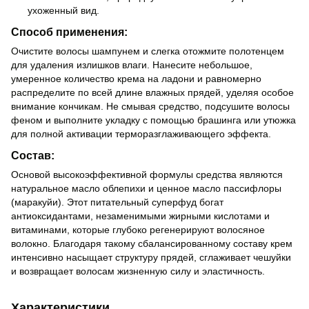
ухоженный вид.
Способ применения:
Очистите волосы шампунем и слегка отожмите полотенцем
для удаления излишков влаги. Нанесите небольшое,
умеренное количество крема на ладони и равномерно
распределите по всей длине влажных прядей, уделяя особое
внимание кончикам. Не смывая средство, подсушите волосы
феном и выполните укладку с помощью брашинга или утюжка
для полной активации терморазглаживающего эффекта.
Состав:
Основой высокоэффективной формулы средства являются
натуральное масло облепихи и ценное масло пассифлоры
(маракуйи). Этот питательный суперфуд богат
антиоксидантами, незаменимыми жирными кислотами и
витаминами, которые глубоко регенерируют волосяное
волокно. Благодаря такому сбалансированному составу крем
интенсивно насыщает структуру прядей, сглаживает чешуйки
и возвращает волосам жизненную силу и эластичность.
Характеристики