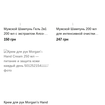
1
1
Мужской Шампунь Гель 2в1
Мужской Шампунь 200 мл
200 мл с экстрактом Алоэ-
для интенсивной очистки
Вера Безсульфатный от
Безсульфатный
150 грн
247 грн
выпадения волос
Крем для рук Morgan's Hand