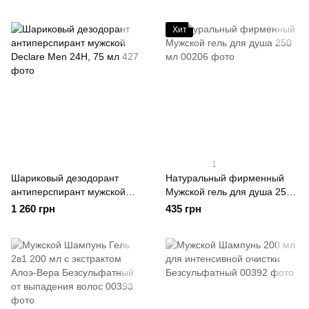
комфорт каждый день
Хит
1
Шариковый дезодорант
Натуральный фирменный
антиперспирант мужской
Мужской гель для душа 250
Declare Men 24H, 75 мл
мл
1 260 грн
435 грн