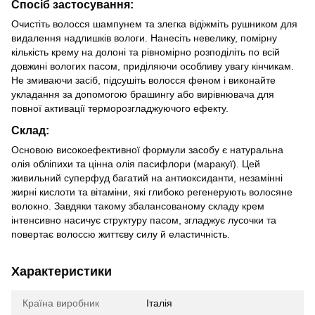
Спосіб застосування:
Очистіть волосся шампунем та злегка відіжміть рушником для
видалення надлишків вологи. Нанесіть невелику, помірну
кількість крему на долоні та рівномірно розподіліть по всій
довжині вологих пасом, приділяючи особливу увагу кінчикам.
Не змиваючи засіб, підсушіть волосся феном і виконайте
укладання за допомогою брашингу або вирівнювача для
повної активації терморозгладжуючого ефекту.
Склад:
Основою високоефективної формули засобу є натуральна
олія обліпихи та цінна олія пасифлори (маракуї). Цей
живильний суперфуд багатий на антиоксиданти, незамінні
жирні кислоти та вітаміни, які глибоко регенерують волосяне
волокно. Завдяки такому збалансованому складу крем
інтенсивно насичує структуру пасом, згладжує лусочки та
повертає волоссю життєву силу й еластичність.
Характеристики
Країна виробник
Італія