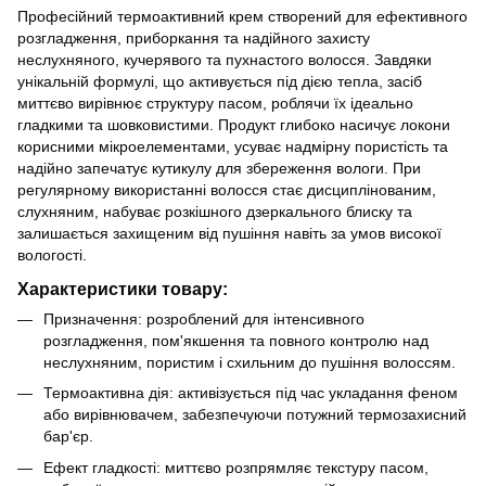
Професійний термоактивний крем створений для ефективного
розгладження, приборкання та надійного захисту
неслухняного, кучерявого та пухнастого волосся. Завдяки
унікальній формулі, що активується під дією тепла, засіб
миттєво вирівнює структуру пасом, роблячи їх ідеально
гладкими та шовковистими. Продукт глибоко насичує локони
корисними мікроелементами, усуває надмірну пористість та
надійно запечатує кутикулу для збереження вологи. При
регулярному використанні волосся стає дисциплінованим,
слухняним, набуває розкішного дзеркального блиску та
залишається захищеним від пушіння навіть за умов високої
вологості.
Характеристики товару:
Призначення: розроблений для інтенсивного
розгладження, пом'якшення та повного контролю над
неслухняним, пористим і схильним до пушіння волоссям.
Термоактивна дія: активізується під час укладання феном
або вирівнювачем, забезпечуючи потужний термозахисний
бар'єр.
Ефект гладкості: миттєво розпрямляє текстуру пасом,