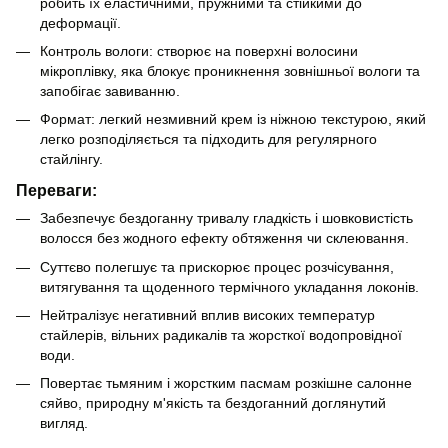
робить їх еластичними, пружними та стійкими до
деформації.
Контроль вологи: створює на поверхні волосини
мікроплівку, яка блокує проникнення зовнішньої вологи та
запобігає завиванню.
Формат: легкий незмивний крем із ніжною текстурою, який
легко розподіляється та підходить для регулярного
стайлінгу.
Переваги:
Забезпечує бездоганну тривалу гладкість і шовковистість
волосся без жодного ефекту обтяження чи склеювання.
Суттєво полегшує та прискорює процес розчісування,
витягування та щоденного термічного укладання локонів.
Нейтралізує негативний вплив високих температур
стайлерів, вільних радикалів та жорсткої водопровідної
води.
Повертає тьмяним і жорстким пасмам розкішне салонне
сяйво, природну м'якість та бездоганний доглянутий
вигляд.