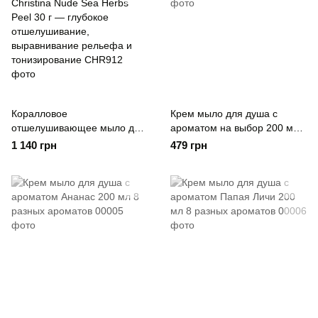
Коралловое
Крем мыло для душа с
отшелушивающее мыло для
ароматом на выбор 200 мл
тела (этап 2D) Кристина
8 разных ароматов
1 140 грн
479 грн
Christina Nude Sea Herbs
Peel 30 г — глубокое
отшелушивание,
выравнивание рельефа и
тонизирование