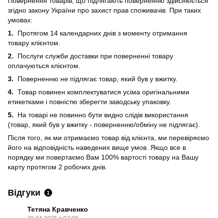
Повернення товарів, що підлягають поверненню здійснюється
згідно закону України про захист прав споживачів. При таких
умовах:
1.
Протягом 14 календарних днів з моменту отримання
товару клієнтом.
2.
Послуги служби доставки при поверненні товару
оплачуються клієнтом.
3.
Поверненню не підлягає товар, який був у вжитку.
4.
Товар повинен комплектуватися усіма оригінальними
етикетками і повністю зберегти заводську упаковку.
5.
На товарі не повинно бути видно слідів використання
(товар, який був у вжитку - поверненню/обміну не підлягає).
Після того, як ми отримаємо товар від клієнта, ми перевіряємо
його на відповідність наведених вище умов. Якщо все в
порядку ми повертаємо Вам 100% вартості товару на Вашу
карту протягом 2 робочих днів.
Відгуки
1
Тетяна Кравченко