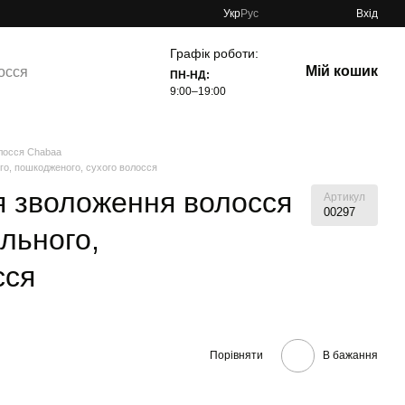
Укр
Рус
Вхід
Графік роботи:
Мій кошик
осся
ПН-НД:
9:00–19:00
олосся Chabaa
го, пошкодженого, сухого волосся
я зволоження волосся
Артикул
00297
льного,
сся
Порівняти
В бажання