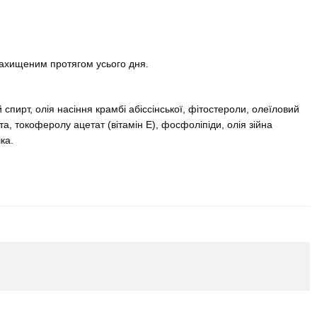
захищеним протягом усього дня.
пирт, олія насіння крамбі абіссінської, фітостероли, олеїловий
ота, токоферолу ацетат (вітамін Е), фосфоліпіди, олія зійна
ка.