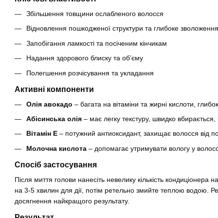
Збільшення товщини ослабленого волосся
Відновлення пошкодженої структури та глибоке зволоженн
Запобігання ламкості та посіченим кінчикам
Надання здорового блиску та об’єму
Полегшення розчісування та укладання
Активні компоненти
Олія авокадо
– багата на вітаміни та жирні кислоти, глибо
Абісинська олія
– має легку текстуру, швидко вбирається,
Вітамін E
– потужний антиоксидант, захищає волосся від п
Молочна кислота
– допомагає утримувати вологу у волоссі
Спосіб застосування
Після миття голови нанесіть невелику кількість кондиціонера на
на 3-5 хвилин для дії, потім ретельно змийте теплою водою. Р
досягнення найкращого результату.
Результат