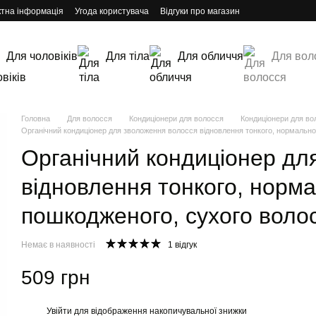
ктна інформація
Угода користувача
Відгуки про магазин
Для чоловіків
Для тіла
Для обличчя
Для вол
Головна
Для волосся
Кондиціонери для волосся
Кондиціонери для в
Органічний кондиціонер для зволоження волосся відновлення тонкого, нормально
Органічний кондиціонер дл
відновлення тонкого, норма
пошкодженого, сухого воло
Немає в наявності
1 відгук
509 грн
Увійти
для відображення накопичувальної знижки
%