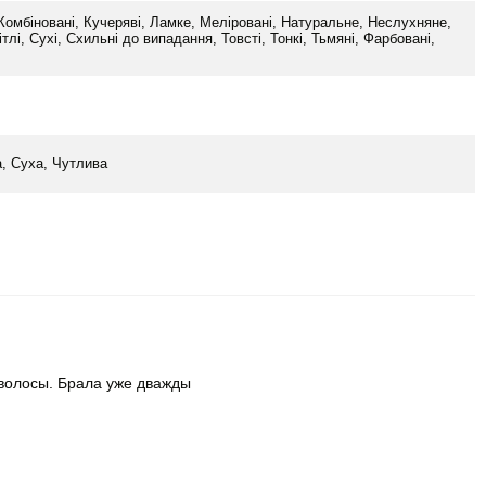
і, Комбіновані, Кучеряві, Ламке, Меліровані, Натуральне, Неслухняне,
лі, Сухі, Схильні до випадання, Товсті, Тонкі, Тьмяні, Фарбовані,
, Суха, Чутлива
 волосы. Брала уже дважды