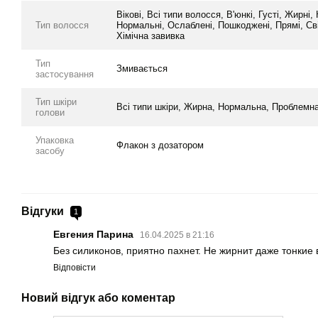
Вікові, Всі типи волосся, В'юнкі, Густі, Жирн
Тип волосся
Нормальні, Ослаблені, Пошкоджені, Прямі, Світ
Хімічна завивка
Тип
Змивається
застосування
Тип шкіри
Всі типи шкіри, Жирна, Нормальна, Проблемна
голови
Упаковка
Флакон з дозатором
засобу
Відгуки
1
Евгения Парина
16.04.2025 в 21:16
Без силиконов, приятно пахнет. Не жирнит даже тонкие
Відповісти
Новий відгук або коментар