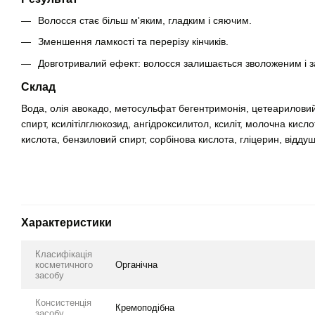
Волосся стає більш м'яким, гладким і сяючим.
Зменшення ламкості та перерізу кінчиків.
Довготривалий ефект: волосся залишається зволоженим і 
Склад
Вода, олія авокадо, метосульфат бегентримонія, цетеариловий с
спирт, ксилітілглюкозид, ангідроксилитол, ксиліт, молочна кисл
кислота, бензиловий спирт, сорбінова кислота, гліцерин, віддуш
Характеристики
Класифікація
косметичного
Органічна
засобу
Консистенція
Кремоподібна
засобу