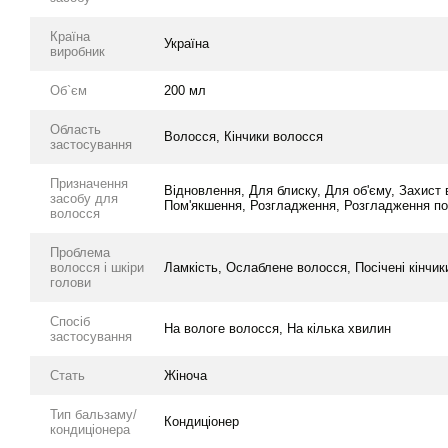
Країна
Україна
виробник
Об`єм
200 мл
Область
Волосся, Кінчики волосся
застосування
Призначення
Відновлення, Для блиску, Для об'єму, Захист 
засобу для
Пом'якшення, Розгладження, Розгладження пос
волосся
Проблема
волосся і шкіри
Ламкість, Ослаблене волосся, Посічені кінчи
голови
Спосіб
На вологе волосся, На кілька хвилин
застосування
Стать
Жіноча
Тип бальзаму/
Кондиціонер
кондиціонера