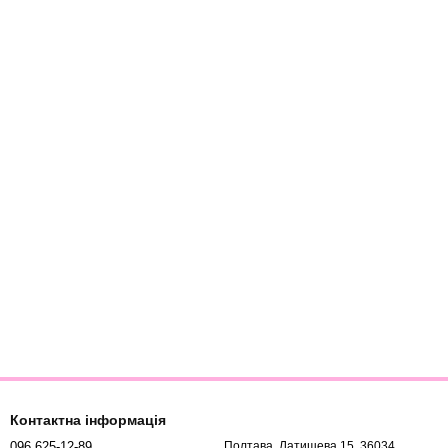
Контактна інформація
096 625-12-89
Полтава, Латишева 15, 36034,