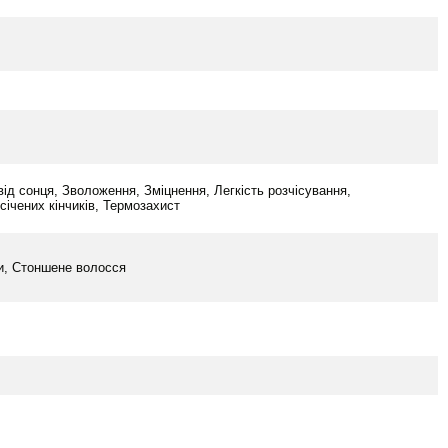
від сонця, Зволоження, Зміцнення, Легкість розчісування,
ічених кінчиків, Термозахист
ки, Стоншене волосся