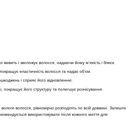
я
ко живить і зволожує волосся, надаючи йому м’якість і блиск.
 покращує еластичність волосся та надає об'єм.
ошкоджень і сприяє його відновленню.
, покращує його структуру та полегшує розчісування.
 вологе волосся, рівномірно розподіліть по всій довжині. Залиште
екомендується використовувати після кожного миття для