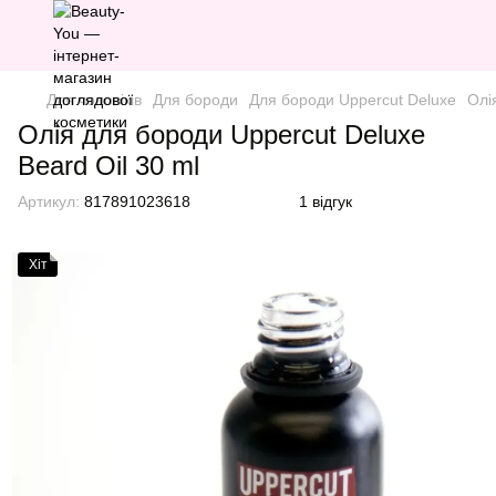
Для чоловіків
Для бороди
Для бороди Uppercut Deluxe
Олі
Олія для бороди Uppercut Deluxe
Beard Oil 30 ml
Артикул:
817891023618
1 відгук
Хіт