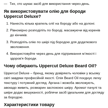
Тих, хто шукає засіб для використання через день.
Як використовувати олію для бороди
Uppercut Deluxe?
Нанесіть кілька крапель олії на бороду або на долоні.
Рівномірно розподіліть по бороді, масажуючи від коренів
до кінчиків.
Розподіліть олію по шкірі під бородою для додаткового
зволоження.
Використовуйте через день для підтримання м’якості і
здоров’я бороди.
Чому обирають Uppercut Deluxe Beard Oil?
Uppercut Deluxe – бренд, якому довіряють чоловіки у всьому
світі завдяки професійній якості. Олія Beard Oil поєднує легку
текстуру і потужний догляд. Аргана і жожоба зволожують,
авокадо живить, розмарин заспокоює шкіру. Аромат пачулі та
шкіри додає вишуканості, роблячи засіб ідеальним для догляду
за бородою.
Характеристики товару