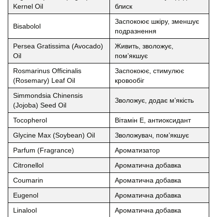
Kernel Oil
блиск
Заспокоює шкіру, зменшує
Bisabolol
подразнення
Persea Gratissima (Avocado)
Живить, зволожує,
Oil
пом’якшує
Rosmarinus Officinalis
Заспокоює, стимулює
(Rosemary) Leaf Oil
кровообіг
Simmondsia Chinensis
Зволожує, додає м’якість
(Jojoba) Seed Oil
Tocopherol
Вітамін Е, антиоксидант
Glycine Max (Soybean) Oil
Зволожувач, пом’якшує
Parfum (Fragrance)
Ароматизатор
Citronellol
Ароматична добавка
Coumarin
Ароматична добавка
Eugenol
Ароматична добавка
Linalool
Ароматична добавка