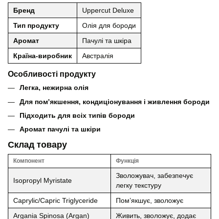
Бренд
Uppercut Deluxe
Тип продукту
Олія для бороди
Аромат
Пачулі та шкіра
Країна-виробник
Австралія
Особливості продукту
Легка, нежирна олія
Для пом’якшення, кондиціонування і живлення бороди
Підходить для всіх типів бороди
Аромат пачулі та шкіри
Склад товару
Компонент
Функція
Зволожувач, забезпечує
Isopropyl Myristate
легку текстуру
Caprylic/Capric Triglyceride
Пом’якшує, зволожує
Argania Spinosa (Argan)
Живить, зволожує, додає