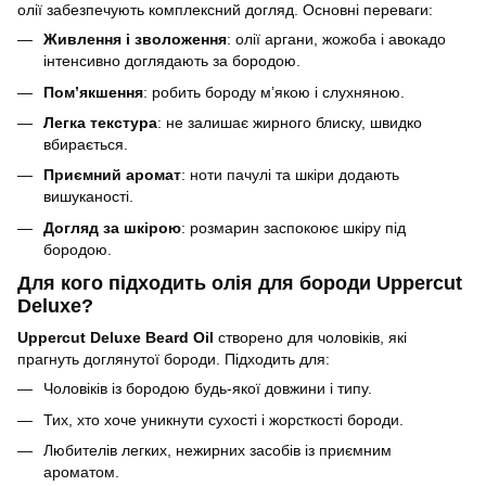
олії забезпечують комплексний догляд. Основні переваги:
Живлення і зволоження
: олії аргани, жожоба і авокадо
інтенсивно доглядають за бородою.
Пом’якшення
: робить бороду м’якою і слухняною.
Легка текстура
: не залишає жирного блиску, швидко
вбирається.
Приємний аромат
: ноти пачулі та шкіри додають
вишуканості.
Догляд за шкірою
: розмарин заспокоює шкіру під
бородою.
Для кого підходить олія для бороди Uppercut
Deluxe?
Uppercut Deluxe Beard Oil
створено для чоловіків, які
прагнуть доглянутої бороди. Підходить для:
Чоловіків із бородою будь-якої довжини і типу.
Тих, хто хоче уникнути сухості і жорсткості бороди.
Любителів легких, нежирних засобів із приємним
ароматом.