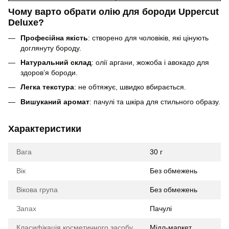
Чому варто обрати олію для бороди Uppercut
Deluxe?
Професійна якість
: створено для чоловіків, які цінують
доглянуту бороду.
Натуральний склад
: олії аргани, жожоба і авокадо для
здоров’я бороди.
Легка текстура
: не обтяжує, швидко вбирається.
Вишуканий аромат
: пачулі та шкіра для стильного образу.
Характеристики
Вага
30 г
Вік
Без обмежень
Вікова група
Без обмежень
Запах
Пачулі
Класифікація косметичного засобу
Мідл-маркет