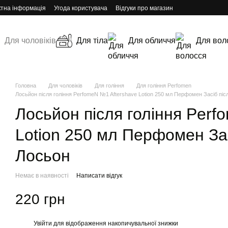
ктна інформація
Угода користувача
Відгуки про магазин
Для чоловіків
Для тіла
Для обличчя
Для вол
Головна
Для чоловіків
Для гоління
Для гоління Perfomen
Лосьйон після гоління PerfomeN №1 Aftershave Lotion 250 мл Перфомен Засіб піс
Лосьйон після гоління Perf
Lotion 250 мл Перфомен Зас
Лосьон
Немає в наявності
Написати відгук
220 грн
Увійти
для відображення накопичувальної знижки
%