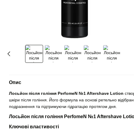
Опис
Лосьйон після гоління PerfomeN №1 Aftershave Lotion
ство
шкіри після гоління. Його формула на основі ретельно відібрани
подразнення та підтримуючи гідратацію протягом дня.
Лосьйон після гоління PerfomeN №1 Aftershave Lotio
Ключові властивості