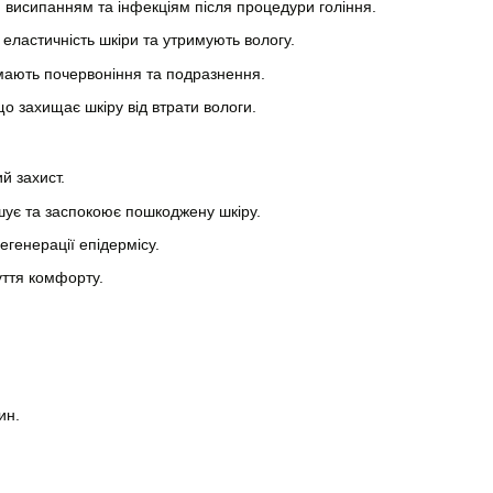
 висипанням та інфекціям після процедури гоління.
еластичність шкіри та утримують вологу.
мають почервоніння та подразнення.
 захищає шкіру від втрати вологи.
й захист.
ує та заспокоює пошкоджену шкіру.
генерації епідермісу.
уття комфорту.
.
ин.