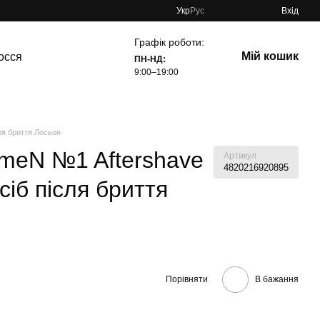
Укр
Рус
Вхід
Графік роботи:
Мій кошик
осся
ПН-НД:
9:00–19:00
ля бриття Лосьон
omeN №1 Aftershave
Артикул
4820216920895
іб після бриття
Порівняти
В бажання