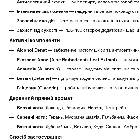
Антисептичний ефект
— вміст спирту допомагає запобігти
Інтенсивне зволоження
— гліцерин та бетаїн покращують 
Заспокійлива дія
— екстракт алое та алантоїн швидко зні
Захист від сухості
— PEG-400 створює додатковий шар, що
Активні компоненти
Alcohol Denat
— забезпечує чистоту шкіри та антисептични
Екстракт Алое (Aloe Barbadensis Leaf Extract)
— пом'якш
Алантоїн (Allantoin)
— сприяє швидкому відновленню та ре
Бетаїн (Betaine)
— підтримує водний баланс та дарує відч
Гліцерин (Glycerin)
— робить шкіру м'якою та еластичною
Деревний пряний аромат
Верхні ноти:
Лаванда, Розмарин, Неролі, Петітгрейн.
Середні ноти:
Герань, Мускатна шавлія, Гальбанум, Жасм
Базові ноти:
Дубовий мох, Ветивер, Кедр, Сандал, Амбра.
Спосіб застосування