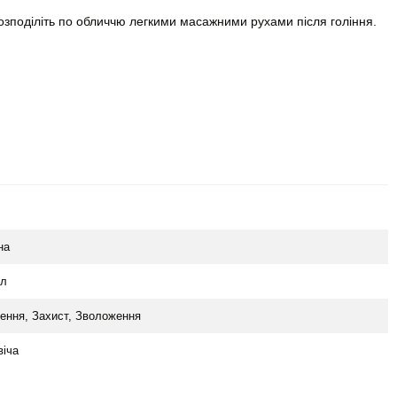
 розподіліть по обличчю легкими масажними рухами після гоління.
на
мл
ення, Захист, Зволоження
віча