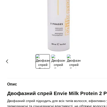
Опис
Двофазний спрей Envie Milk Protein 2 
Двофазний спрей підходить для всіх типів волосся, ефективно 
термозахисні та сонцезахисні властивості, не обтяжує волосся 