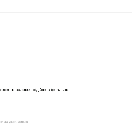
 тонкого волосся підійшов ідеально
йти за допомогою