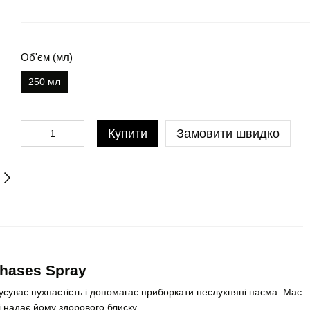
Об'єм (мл)
250 мл
Купити
Замовити швидко
Phases Spray
усуває пухнастість і допомагає приборкати неслухняні пасма. Має
і надає йому здорового блиску.