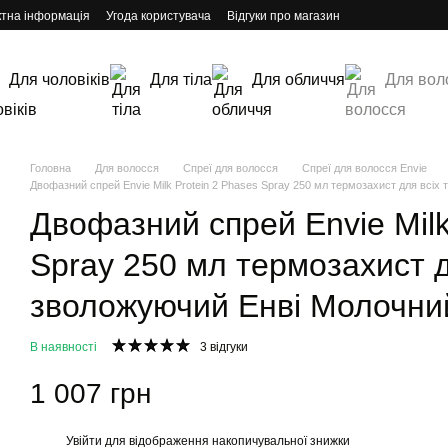
ктна інформація
Угода користувача
Відгуки про магазин
Для чоловіків
Для тіла
Для обличчя
Для вол
Головна
Для волосся
Спреї для волосся
Спреї для волосся Envie
Двофазний спрей Envie Milk Protein 2 Phases Spray 250 мл термозахист для всіх
Двофазний спрей Envie Milk
Spray 250 мл термозахист д
зволожуючий Енві Молочни
В наявності
3 відгуки
1 007 грн
Увійти
для відображення накопичувальної знижки
%