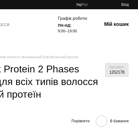
Укр
Рус
Вхід
Графік роботи:
Мій кошик
осся
ПН-НД:
9:00–19:00
 типів волосся зволожуючий Енві Молочний протеїн
 Protein 2 Phases
Артикул
1252178
ля всіх типів волосся
й протеїн
Порівняти
В бажання