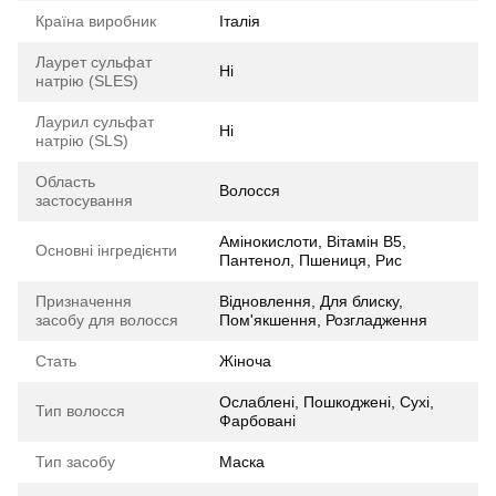
Країна виробник
Італія
Лаурет сульфат
Ні
натрію (SLES)
Лаурил сульфат
Ні
натрію (SLS)
Область
Волосся
застосування
Амінокислоти, Вітамін В5,
Основні інгредієнти
Пантенол, Пшениця, Рис
Призначення
Відновлення, Для блиску,
засобу для волосся
Пом'якшення, Розгладження
Стать
Жіноча
Ослаблені, Пошкоджені, Сухі,
Тип волосся
Фарбовані
Тип засобу
Маска