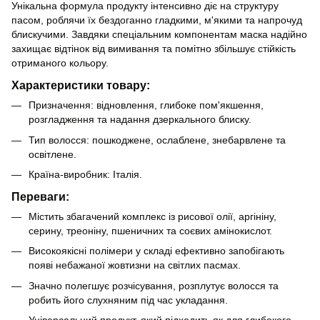
Унікальна формула продукту інтенсивно діє на структуру
пасом, роблячи їх бездоганно гладкими, м'якими та напрочуд
блискучими. Завдяки спеціальним компонентам маска надійно
захищає відтінок від вимивання та помітно збільшує стійкість
отриманого кольору.
Характеристики товару:
Призначення: відновлення, глибоке пом'якшення,
розгладження та надання дзеркального блиску.
Тип волосся: пошкоджене, ослаблене, знебарвлене та
освітлене.
Країна-виробник: Італія.
Переваги:
Містить збагачений комплекс із рисової олії, аргініну,
серину, треоніну, пшеничних та соєвих амінокислот.
Високоякісні полімери у складі ефективно запобігають
появі небажаної жовтизни на світлих пасмах.
Значно полегшує розчісування, розплутує волосся та
робить його слухняним під час укладання.
Універсальний продукт, який підходить як для глибокого