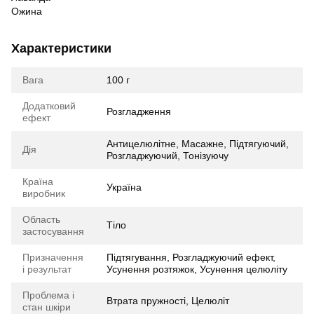
Ожина
Характеристики
Вага
100 г
Додатковий
Розгладження
ефект
Антицелюлітне, Масажне, Підтягуючий,
Дія
Розгладжуючий, Тонізуючу
Країна
Україна
виробник
Область
Тіло
застосування
Призначення
Підтягування, Розгладжуючий ефект,
і результат
Усунення розтяжок, Усунення целюліту
Проблема і
Втрата пружності, Целюліт
стан шкіри