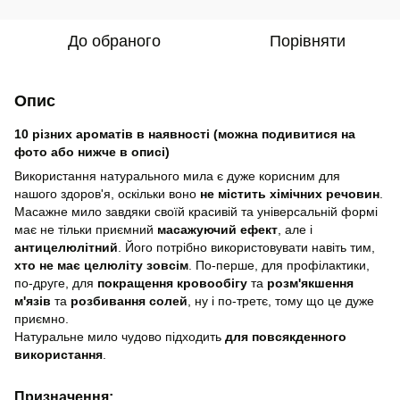
До обраного
Порівняти
Опис
10 різних ароматів в наявності
(можна подивитися на
фото або нижче в описі)
Використання натурального мила є дуже корисним для
нашого здоров'я, оскільки воно
не містить хімічних речовин
.
Масажне мило завдяки своїй красивій та універсальній формі
має не тільки приємний
масажуючий ефект
, але і
антицелюлітний
. Його потрібно використовувати навіть тим,
хто не має целюліту зовсім
. По-перше, для профілактики,
по-друге, для
покращення кровообігу
та
розм'якшення
м'язів
та
розбивання солей
, ну і по-третє, тому що це дуже
приємно.
Натуральне мило чудово підходить
для повсякденного
використання
.
Призначення: