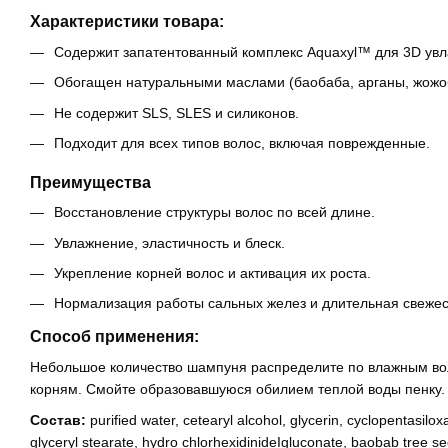
Характеристики товара:
Содержит запатентованный комплекс Aquaxyl™ для 3D ув
Обогащен натуральными маслами (баобаба, арганы, жожо
Не содержит SLS, SLES и силиконов.
Подходит для всех типов волос, включая поврежденные.
Преимущества
Восстановление структуры волос по всей длине.
Увлажнение, эластичность и блеск.
Укрепление корней волос и активация их роста.
Нормализация работы сальных желез и длительная свежес
Способ применения:
Небольшое количество шампуня распределите по влажным вол
корням. Смойте образовавшуюся обилием теплой воды пенку.
Состав:
purified water, cetearyl alcohol, glycerin, cyclopentasi
glyceryl stearate, hydro chlorhexidinideIgluconate, baobab tree see