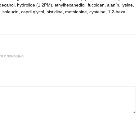
decanol, hydrolide (1.2PM), ethylhexanediol, fucoidan, alanín, lysine,
 isoleucin, capril glycol, histidine, methionine, cysteine, 1,2-hexa
ти с помощью