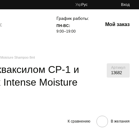
Укр
Рус
Вход
График работы:
Мой заказ
с
ПН-ВС:
9:00–19:00
Moisture Shampoo 8ml
ваксилом CP-1 и
Артикул
13682
Intense Moisture
К сравнению
В желания