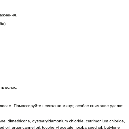
лажнения.
ба).
ть волос.
осам. Помассируйте несколько минут, особое внимание уделяя
loxane, dimethicone, dystearyldamonium chloride, cetrimonium chloride,
d oil, argancannel oil, tocoheryl acetate, jojoba seed oil, butylene