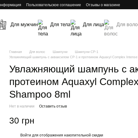
 информация
Пользовательское соглашение
Отзывы о магазине
Для мужчин
Для тела
Для лица
Для воло
Главная
Для волос
Шампуни
Шампуни CP-1
Увлажняющий шампунь с акваксилом CP-1 и протеином Aquaxyl Complex Intense 
Увлажняющий шампунь с ак
протеином Aquaxyl Complex 
Shampoo 8ml
Нет в наличии
Оставить отзыв
30 грн
Войти
для отображения накопительной скидки
%