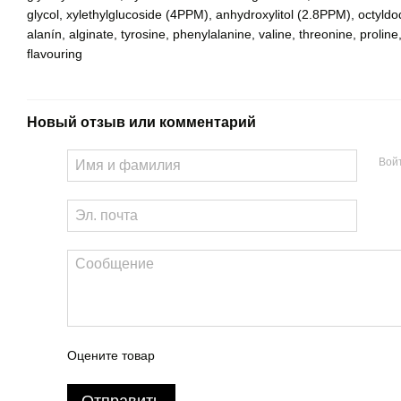
glycol, xylethylglucoside (4PPM), anhydroxylitol (2.8PPM), octyldo
alanín, alginate, tyrosine, phenylalanine, valine, threonine, proline,
flavouring
Новый отзыв или комментарий
Вой
Оцените товар
Отправить