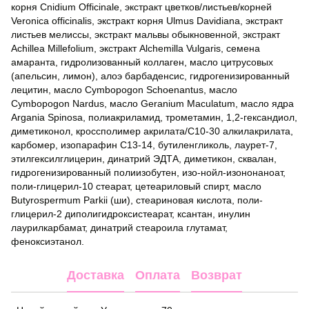
корня Cnidium Officinale, экстракт цветков/листьев/корней
Veronica officinalis, экстракт корня Ulmus Davidiana, экстракт
листьев мелиссы, экстракт мальвы обыкновенной, экстракт
Achillea Millefolium, экстракт Alchemilla Vulgaris, семена
амаранта, гидролизованный коллаген, масло цитрусовых
(апельсин, лимон), алоэ барбаденсис, гидрогенизированный
лецитин, масло Cymbopogon Schoenantus, масло
Cymbopogon Nardus, масло Geranium Maculatum, масло ядра
Argania Spinosa, полиакриламид, трометамин, 1,2-гександиол,
диметиконол, кроссполимер акрилата/C10-30 алкилакрилата,
карбомер, изопарафин C13-14, бутиленгликоль, лаурет-7,
этилгексилглицерин, динатрий ЭДТА, диметикон, сквалан,
гидрогенизированный полиизобутен, изо-нойл-изононаноат,
поли-глицерил-10 стеарат, цетеариловый спирт, масло
Butyrospermum Parkii (ши), стеариновая кислота, поли-
глицерил-2 диполигидроксистеарат, ксантан, инулин
лаурилкарбамат, динатрий стеароила глутамат,
феноксиэтанол.
Доставка
Оплата
Возврат