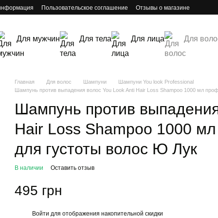
 информация
Пользовательское соглашение
Отзывы о магазине
Для мужчин
Для тела
Для лица
Для воло
Главная
Для волос
Шампуни
Шампуни You look Professional
Шампунь против выпадения волос You Look Anti Hair Loss Shampoo 1000 мл про
Шампунь против выпадения 
Hair Loss Shampoo 1000 м
для густоты волос Ю Лук
В наличии
Оставить отзыв
495 грн
Войти
для отображения накопительной скидки
%