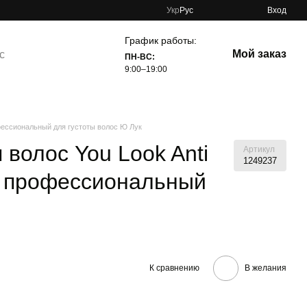
Укр
Рус
Вход
График работы:
Мой заказ
с
ПН-ВС:
9:00–19:00
фессиональный для густоты волос Ю Лук
волос You Look Anti
Артикул
1249237
л профессиональный
К сравнению
В желания