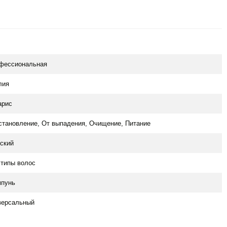
фессиональная
лия
арис
становление, От выпадения, Очищение, Питание
ский
 типы волос
пунь
версальный