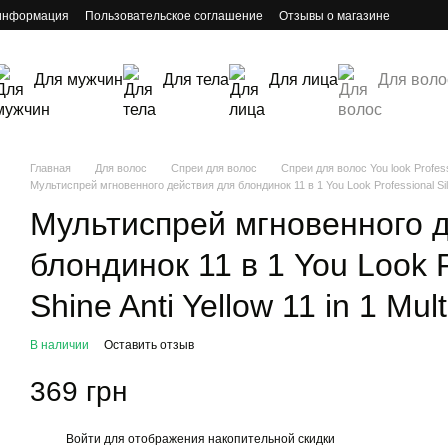
 информация
Пользовательское соглашение
Отзывы о магазине
Для мужчин
Для тела
Для лица
Для воло
Главная
Для волос
Спреи для волос
Спреи для волос You look Profess
Мультиспрей мгновенного действия для блондинок 11 в 1 You Look Professional Silver
Мультиспрей мгновенного 
блондинок 11 в 1 You Look P
Shine Anti Yellow 11 in 1 Mul
В наличии
Оставить отзыв
369 грн
Войти
для отображения накопительной скидки
%