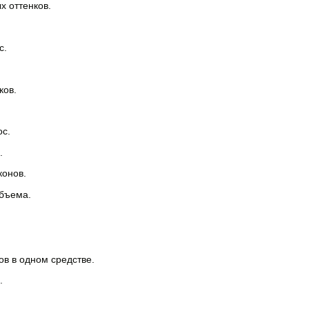
х оттенков.
с.
ков.
ос.
.
конов.
объема.
в в одном средстве.
.