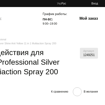
Укр
Рус
Вход
График работы:
Мой заказ
с
ПН-ВС:
9:00–19:00
ional
 Shine Anti Yellow 11 in 1 Multiaction Spray 200
действия для
Артикул
1249251
rofessional Silver
tiaction Spray 200
К сравнению
В желания