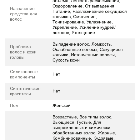
объема, Легкость расчесывания,
Оздоровление, От выпадения,
Назначение
Питание, Разглаживание секущихся
средства для
кончиков, Смягчение,
волос
Тонизирование, Увлажнение,
Укрепление, Усиление кудрей/
локонов, Утолщение
Выпадение волос, Ломкость,
Проблема
Ослабленные волосы, Секущиеся
волос и кожи
кончики, Истонченные волосы,
головы
Сухость кожи
Силиконовые
Нет
компоненты
Синтетические
Нет
красители
Пол
Женский
Возрастные, Все типы волос,
Вьющиеся, Густые, Для
выпрямленных и химически
обработанных волос, Жирные,
Комбинированные, Кудрявые,