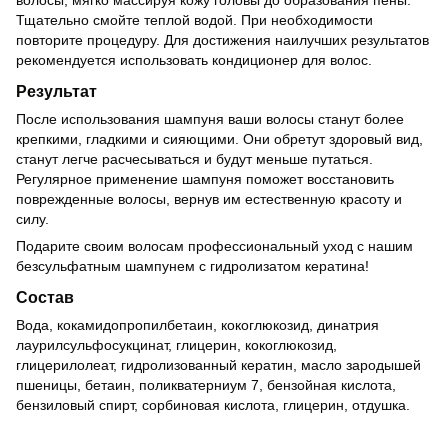
волосы, мягко массируя кожу головы до образования пены.
Тщательно смойте теплой водой. При необходимости
повторите процедуру. Для достижения наилучших результатов
рекомендуется использовать кондиционер для волос.
Результат
После использования шампуня ваши волосы станут более
крепкими, гладкими и сияющими. Они обретут здоровый вид,
станут легче расчесываться и будут меньше путаться.
Регулярное применение шампуня поможет восстановить
поврежденные волосы, вернув им естественную красоту и
силу.
Подарите своим волосам профессиональный уход с нашим
безсульфатным шампунем с гидролизатом кератина!
Состав
Вода, кокамидопропилбетаин, кокоглюкозид, динатрия
лаурилсульфосукцинат, глицерин, кокоглюкозид,
глицерилолеат, гидролизованный кератин, масло зародышей
пшеницы, бетаин, поликватерниум 7, бензойная кислота,
бензиловый спирт, сорбиновая кислота, глицерин, отдушка.