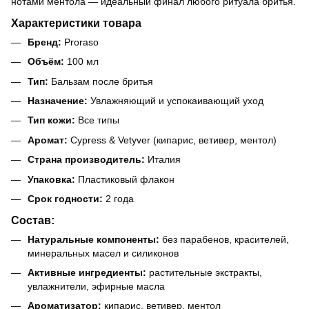
нотами ментола — идеальный финал любого ритуала бритья.
Характеристики товара
Бренд:
Proraso
Объём:
100 мл
Тип:
Бальзам после бритья
Назначение:
Увлажняющий и успокаивающий уход
Тип кожи:
Все типы
Аромат:
Cypress & Vetyver (кипарис, ветивер, ментол)
Страна производитель:
Италия
Упаковка:
Пластиковый флакон
Срок годности:
2 года
Состав:
Натуральные компоненты:
без парабенов, красителей,
минеральных масел и силиконов
Активные ингредиенты:
растительные экстракты,
увлажнители, эфирные масла
Ароматизатор:
кипарис, ветивер, ментол