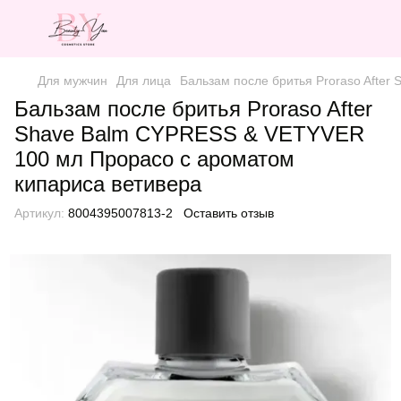
Для мужчин
Для лица
Бальзам после бритья Proraso Afte
Бальзам после бритья Proraso After
Shave Balm CYPRESS & VETYVER
100 мл Прорасо с ароматом
кипариса ветивера
Артикул:
8004395007813-2
Оставить отзыв