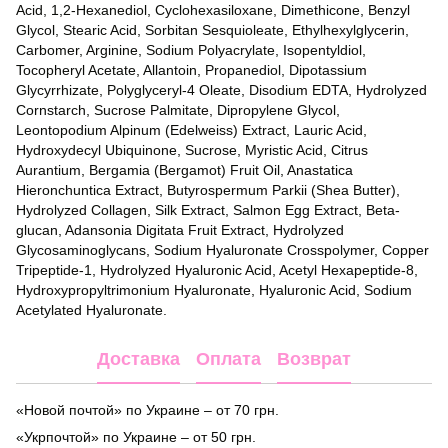
Acid, 1,2-Hexanediol, Cyclohexasiloxane, Dimethicone, Benzyl
Glycol, Stearic Acid, Sorbitan Sesquioleate, Ethylhexylglycerin,
Carbomer, Arginine, Sodium Polyacrylate, Isopentyldiol,
Tocopheryl Acetate, Allantoin, Propanediol, Dipotassium
Glycyrrhizate, Polyglyceryl-4 Oleate, Disodium EDTA, Hydrolyzed
Cornstarch, Sucrose Palmitate, Dipropylene Glycol,
Leontopodium Alpinum (Edelweiss) Extract, Lauric Acid,
Hydroxydecyl Ubiquinone, Sucrose, Myristic Acid, Citrus
Aurantium, Bergamia (Bergamot) Fruit Oil, Anastatica
Hieronchuntica Extract, Butyrospermum Parkii (Shea Butter),
Hydrolyzed Collagen, Silk Extract, Salmon Egg Extract, Beta-
glucan, Adansonia Digitata Fruit Extract, Hydrolyzed
Glycosaminoglycans, Sodium Hyaluronate Crosspolymer, Copper
Tripeptide-1, Hydrolyzed Hyaluronic Acid, Acetyl Hexapeptide-8,
Hydroxypropyltrimonium Hyaluronate, Hyaluronic Acid, Sodium
Acetylated Hyaluronate.
Доставка
Оплата
Возврат
«Новой почтой» по Украине – от 70 грн.
«Укрпочтой» по Украине – от 50 грн.