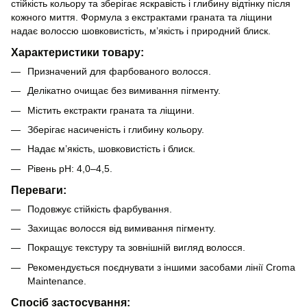
стійкість кольору та зберігає яскравість і глибину відтінку після
кожного миття. Формула з екстрактами граната та ліщини
надає волоссю шовковистість, м’якість і природний блиск.
Характеристики товару:
Призначений для фарбованого волосся.
Делікатно очищає без вимивання пігменту.
Містить екстракти граната та ліщини.
Зберігає насиченість і глибину кольору.
Надає м’якість, шовковистість і блиск.
Рівень pH: 4,0–4,5.
Переваги:
Подовжує стійкість фарбування.
Захищає волосся від вимивання пігменту.
Покращує текстуру та зовнішній вигляд волосся.
Рекомендується поєднувати з іншими засобами лінії Croma
Maintenance.
Спосіб застосування: