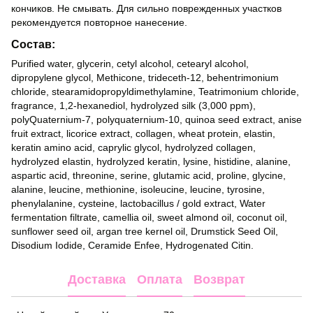
кончиков. Не смывать. Для сильно поврежденных участков
рекомендуется повторное нанесение.
Состав:
Purified water, glycerin, cetyl alcohol, cetearyl alcohol,
dipropylene glycol, Methicone, trideceth-12, behentrimonium
chloride, stearamidopropyldimethylamine, Teatrimonium chloride,
fragrance, 1,2-hexanediol, hydrolyzed silk (3,000 ppm),
polyQuaternium-7, polyquaternium-10, quinoa seed extract, anise
fruit extract, licorice extract, collagen, wheat protein, elastin,
keratin amino acid, caprylic glycol, hydrolyzed collagen,
hydrolyzed elastin, hydrolyzed keratin, lysine, histidine, alanine,
aspartic acid, threonine, serine, glutamic acid, proline, glycine,
alanine, leucine, methionine, isoleucine, leucine, tyrosine,
phenylalanine, cysteine, lactobacillus / gold extract, Water
fermentation filtrate, camellia oil, sweet almond oil, coconut oil,
sunflower seed oil, argan tree kernel oil, Drumstick Seed Oil,
Disodium Iodide, Ceramide Enfee, Hydrogenated Citin.
Доставка
Оплата
Возврат