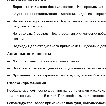
Бережное очищение без сульфатов
– Не пересушивает к
Глубокое восстановление
– Веганский гидролизат керати
Интенсивное увлажнение
– Натуральные компоненты пит
секущиеся кончики.
Натуральный состав
– Без агрессивных химических добав
головы.
Подходит для ежедневного применения
– Идеально для
Активные компоненты
Масло арганы
: питает и восстанавливает.
Экстракт алоэ вера
: увлажняет и успокаивает кожу голов
Протеины шелка
: укрепляют волосы, придают им блеск и 
Способ применения
Необходимое количество шампуня нанести легкими массирую
тщательно смыть теплой водой. При необходимости повторить
Рекомендуется, после применения шампуня, использоват