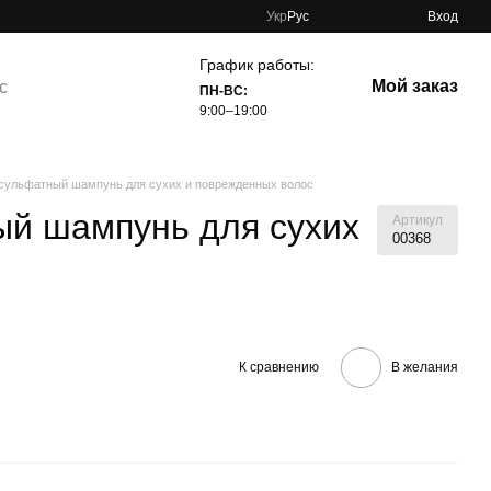
Укр
Рус
Вход
График работы:
Мой заказ
с
ПН-ВС:
9:00–19:00
сульфатный шампунь для сухих и поврежденных волос
й шампунь для сухих
Артикул
00368
К сравнению
В желания