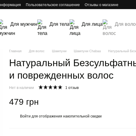
 информация
Пользовательское соглашение
Отзывы о магазине
Для мужчин
Для тела
Для лица
Для воло
Главная
Для волос
Шампуни
Шампуни Chabaa
Натуральный Без
Натуральный Безсульфатны
и поврежденных волос
Нет в наличии
1 отзыв
479 грн
Войти
для отображения накопительной скидки
%