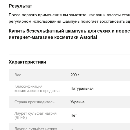
Результат
После первого применения вы заметите, как ваши волосы ст
регулярном использовании шампунь помогает восстановить зд
Купить безсульфатный шампунь для сухих и повре
интернет-магазине косметики Astoria!
Характеристики
Вес
200 г
Классификация
Натуральная
косметического средства
Страна производитель
Украина
Лаурет сульфат натрия
Нет
(SLES)
Лаурил сульфат натрия