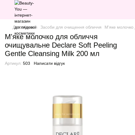
Для обличчя
Засоби для очищення обличчя
М'яке молочко 
М'яке молочко для обличчя
очищувальне Declare Soft Peeling
Gentle Cleansing Milk 200 мл
Артикул:
503
Написати відгук