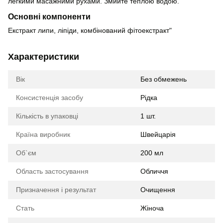
легкими масажними рухами. Змийте теплою водою.
Основні компоненти
Екстракт липи, ліпіди, комбінований фітоекстракт"
Характеристики
Вік
Без обмежень
Консистенція засобу
Рідка
Кількість в упаковці
1 шт.
Країна виробник
Швейцарія
Об`єм
200 мл
Область застосування
Обличчя
Призначення і результат
Очищення
Стать
Жіноча