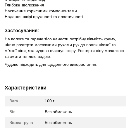
Глибоке зволоження
Насичення корисними компонентами
Надання шкірі пружності та еластичності
Застосування:
На вологе та гаряче тіло нанести потрібну кількість крему,
ніжно розтерти масажними рухами рук до появи ніжної та
м`якої піни, яка чудово очищує шкіру. Розтерти піну мочалкою
та змити теплою водою.
Чудово підходить для щоденного використання.
Характеристики
Вага
100 г
Вік
Без обмежень
Вікова група
Без обмежень