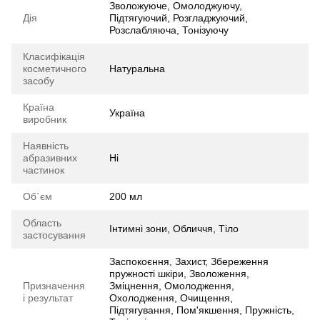
Зволожуюче, Омолоджуючу,
Дія
Підтягуючий, Розгладжуючий,
Розслабляюча, Тонізуючу
Класифікація
косметичного
Натуральна
засобу
Країна
Україна
виробник
Наявність
абразивних
Ні
частинок
Об`єм
200 мл
Область
Інтимні зони, Обличчя, Тіло
застосування
Заспокоєння, Захист, Збереження
пружності шкіри, Зволоження,
Призначення
Зміцнення, Омолодження,
і результат
Охолодження, Очищення,
Підтягування, Пом'якшення, Пружність,