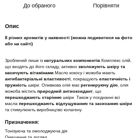
До обраного
Порівняти
Опис
8 різних ароматів у наявності (можна подивитися на фото
або на сайті)
Зроблений лише із
натуральних компонентів
.Комплекс олій,
що входять до його складу, активно
зволожують шкіру та
насичують вітамінами
.Масло кокосу і жожоба мають
антибактеріальні властивості
, покращують
еластичність і
пружність
шкіри. Оливкова олія має
регенеруючу дію
, олія
жожоба містить
природний антиоксидант
, що
перешкоджають старінню
шкіри. Також у поєднанні всі
масла
перешкоджають відлущуванню та засиханню шкіри
та стимулюють виробництво колагену.
Призначення:
Тонізуюча та омолоджуюча дія
Очищення та догляд