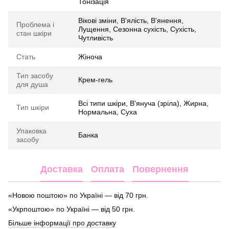
Тонізація
Вікові зміни, В'ялість, В'янення,
Проблема і
Лущення, Сезонна сухість, Сухість,
стан шкіри
Чутливість
Стать
Жіноча
Тип засобу
Крем-гель
для душа
Всі типи шкіри, В'януча (зріла), Жирна,
Тип шкіри
Нормальна, Суха
Упаковка
Банка
засобу
Доставка
Оплата
Повернення
«Новою поштою» по Україні — від 70 грн.
«Укрпоштою» по Україні — від 50 грн.
Більше інформації про доставку