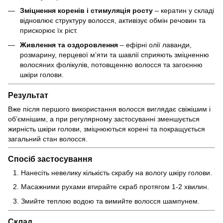
Зміцнення коренів і стимуляція росту
– кератин у складі
відновлює структуру волосся, активізує обмін речовин та
прискорює їх ріст.
Живлення та оздоровлення
– ефірні олії лаванди,
розмарину, перцевої м’яти та шавлії сприяють зміцненню
волосяних фолікулів, потовщенню волосся та загоєнню
шкіри голови.
Результат
Вже після першого використання волосся виглядає свіжішим і
об’ємнішим, а при регулярному застосуванні зменшується
жирність шкіри голови, зміцнюються корені та покращується
загальний стан волосся.
Спосіб застосування
Нанесіть невелику кількість скрабу на вологу шкіру голови.
Масажними рухами втирайте скраб протягом 1-2 хвилин.
Змийте теплою водою та вимийте волосся шампунем.
Склад