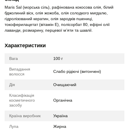
Maris Sal (морська сіль), рафінована кокосова олія, білий
бджолиний віск, олія жожоба, олія солодкого мигдалю,
гідролізований кератин, олія зародків пшениці,
токоферилацетат (вітамін Е), полісорбат 80, ефірні олії
лаванди, розмарину, перцевої м’яти та шавлії.
Характеристики
Вага
100 г
Випадання
Слабо рідіючі (витончені)
волосся
Дія
Очищаючий
Класифікація
косметичного
Органічна
засобу
Країна виробник
Україна
Лупа
Жирна