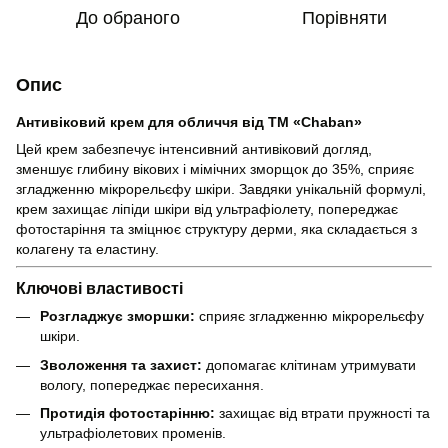
До обраного
Порівняти
Опис
Антивіковий крем для обличчя від ТМ «Chaban»
Цей крем забезпечує інтенсивний антивіковий догляд,
зменшує глибину вікових і мімічних зморщок до 35%, сприяє
згладженню мікрорельєфу шкіри. Завдяки унікальній формулі,
крем захищає ліпіди шкіри від ультрафіолету, попереджає
фотостаріння та зміцнює структуру дерми, яка складається з
колагену та еластину.
Ключові властивості
Розгладжує зморшки:
сприяє згладженню мікрорельєфу
шкіри.
Зволоження та захист:
допомагає клітинам утримувати
вологу, попереджає пересихання.
Протидія фотостарінню:
захищає від втрати пружності та
ультрафіолетових променів.