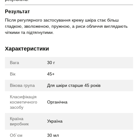
Результат
Після регулярного застосування крему шкіра стає більш
гладкою, зволоженою, пружною, а риси обличчя виглядають
чіткими та підтягнутими.
Характеристики
Вага
30 г
Вік
45+
Вікова група
Для шкіри старше 45 років
Класифікація
косметичного
Органічна
засобу
Країна
Україна
виробник
Об`єм
30 мл