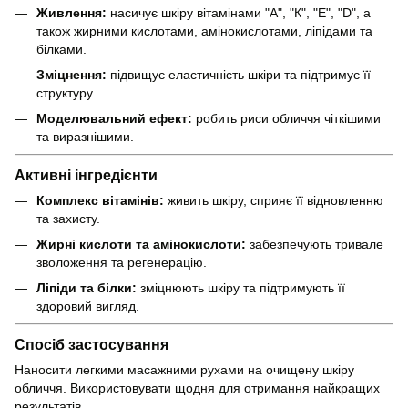
Живлення:
насичує шкіру вітамінами "А", "К", "Е", "D", а
також жирними кислотами, амінокислотами, ліпідами та
білками.
Зміцнення:
підвищує еластичність шкіри та підтримує її
структуру.
Моделювальний ефект:
робить риси обличчя чіткішими
та виразнішими.
Активні інгредієнти
Комплекс вітамінів:
живить шкіру, сприяє її відновленню
та захисту.
Жирні кислоти та амінокислоти:
забезпечують тривале
зволоження та регенерацію.
Ліпіди та білки:
зміцнюють шкіру та підтримують її
здоровий вигляд.
Спосіб застосування
Наносити легкими масажними рухами на очищену шкіру
обличчя. Використовувати щодня для отримання найкращих
результатів.