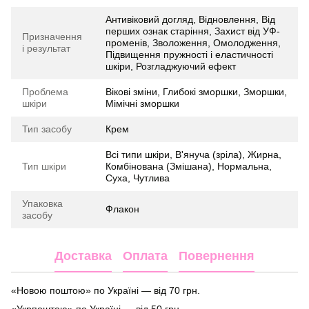
Антивіковий догляд, Відновлення, Від
перших ознак старіння, Захист від УФ-
Призначення
променів, Зволоження, Омолодження,
і результат
Підвищення пружності і еластичності
шкіри, Розгладжуючий ефект
Проблема
Вікові зміни, Глибокі зморшки, Зморшки,
шкіри
Мімічні зморшки
Тип засобу
Крем
Всі типи шкіри, В'януча (зріла), Жирна,
Тип шкіри
Комбінована (Змішана), Нормальна,
Суха, Чутлива
Упаковка
Флакон
засобу
Доставка
Оплата
Повернення
«Новою поштою» по Україні — від 70 грн.